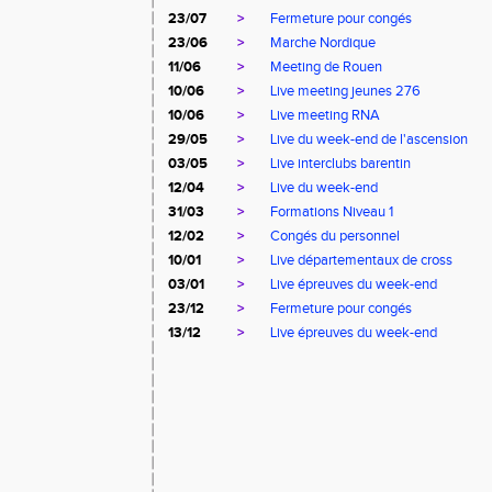
23/07
>
Fermeture pour congés
23/06
>
Marche Nordique
11/06
>
Meeting de Rouen
10/06
>
Live meeting jeunes 276
10/06
>
Live meeting RNA
29/05
>
Live du week-end de l'ascension
03/05
>
Live interclubs barentin
12/04
>
Live du week-end
31/03
>
Formations Niveau 1
12/02
>
Congés du personnel
10/01
>
Live départementaux de cross
03/01
>
Live épreuves du week-end
23/12
>
Fermeture pour congés
13/12
>
Live épreuves du week-end