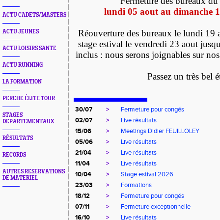
Fermeture des bureaux 
lundi 05 aout au dimanche 1
ACTU CADETS/MASTERS
Réouverture des bureaux le lundi 19
ACTU JEUNES
stage estival le vendredi 23 aout jusq
ACTU LOISIRS SANTE
inclus : nous serons joignables sur nos
ACTU RUNNING
Passez un très bel é
LA FORMATION
PERCHE ÉLITE TOUR
30/07
>
Fermeture pour congés
STAGES
02/07
>
Live résultats
DEPARTEMENTAUX
15/06
>
Meetings Didier FEUILLOLEY
RÉSULTATS
05/06
>
Live résultats
21/04
>
Live résultats
RECORDS
11/04
>
Live résultats
AUTRES RESERVATIONS
10/04
>
Stage estival 2026
DE MATERIEL
23/03
>
Formations
18/12
>
Fermeture pour congés
07/11
>
Fermeture exceptionnelle
16/10
>
Live résultats