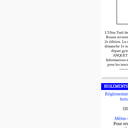
L'Ultra Trail 
Rouen revient
2e édition. La 
dimanche 1e n
départ gy
ANQUETIL
Informations 
pour les insc
-------
REGLEMENTS
Règlementati
hors
💥

Mémo t
Pour res