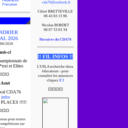
Fédération
cda76@outlook.fr
Française
Chloé BRETTEVILLE
06 43 83 15 96
Nicolas BORDET
06 07 53 03 34
NDRIER
AL 2026
Horaires du CDA76
/06/2026
--------------------------------
ois-ci
!! FIL INFOS !!
championnats de
nxt et Elites
L'USLA recherche deux
éducateurs - pour

💥
💥
consulter les annonces
cliquez
ICI
 Aout
💥
💥
💥
💥
tival CDA76
 infos
 PLACES !!!!!

💥
💥
ssous pour toutes
 compétitions sur