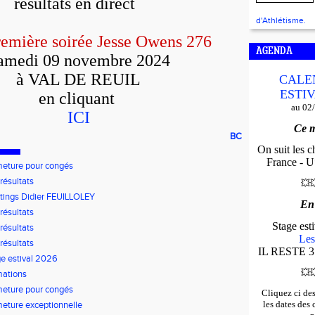
résultats en direct
d'Athlétisme.
remière soirée Jesse Owens
276
AGENDA
amedi 09 novembre 2024
à VAL DE REUIL
CALE
ESTIV
en cliquant
au 02
ICI
Ce m
BC
On suit les 
France - U*
eture pour congés
 résultats
💥

ings Didier FEUILLOLEY
En
 résultats
Stage es
 résultats
Les
 résultats
IL RESTE 3
e estival 2026
💥

mations
eture pour congés
Cliquez ci de
les dates des
eture exceptionnelle