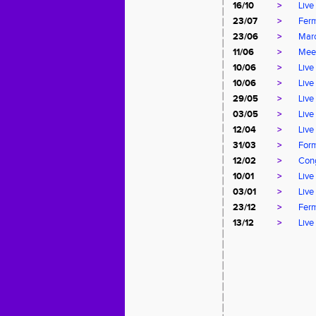
16/10
>
Live
23/07
>
Ferm
23/06
>
Mar
11/06
>
Mee
10/06
>
Live
10/06
>
Live
29/05
>
Live
03/05
>
Live
12/04
>
Live
31/03
>
Form
12/02
>
Cong
10/01
>
Live
03/01
>
Live
23/12
>
Ferm
13/12
>
Live