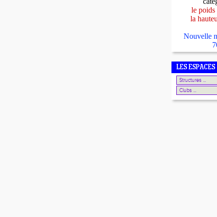
caté
le poids
la haute
Nouvelle n
7
LES ESPACES