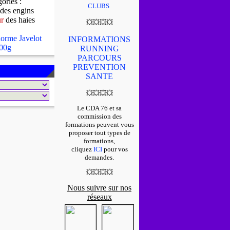
gories :
CLUBS
des engins
ur
des haies
💥
💥
💥
💥
orme Javelot
INFORMATIONS
00g
RUNNING
PARCOURS
PREVENTION
SANTE
💥
💥
💥
💥
Le CDA 76 et sa
commission des
formations peuvent vous
proposer tout types de
formations,
cliquez
ICI
pour vos
demandes.
💥
💥
💥
💥
Nous suivre sur nos
réseaux