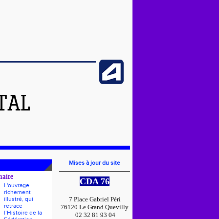
TAL
Mises à jour du site
naire
CDA 76
L'ouvrage
richement
illustré, qui
7 Place Gabriel Péri
retrace
76120 Le Grand Quevilly
l’Histoire de la
02 32 81 93 04