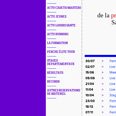
ACTU CADETS/MASTERS
de la
p
ACTU JEUNES
S
ACTU LOISIRS SANTE
ACTU RUNNING
LA FORMATION
PERCHE ÉLITE TOUR
STAGES
30/07
>
Ferm
DEPARTEMENTAUX
02/07
>
Live
15/06
>
Meet
RÉSULTATS
05/06
>
Live
RECORDS
21/04
>
Live
11/04
>
Live
AUTRES RESERVATIONS
DE MATERIEL
10/04
>
Stag
23/03
>
For
18/12
>
Ferm
07/11
>
Ferm