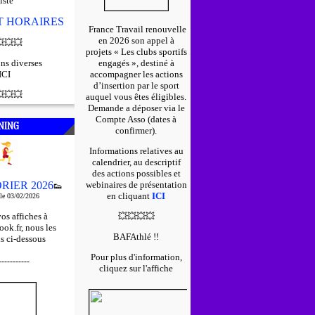
iste
ET HORAIRES
France Travail renouvelle
en 2026 son appel à

💥
💥
projets « Les clubs sportifs
ns diverses
engagés », destiné à
ICI
accompagner les actions
d’insertion par le sport

💥
💥
auquel vous êtes éligibles.
D
emande a déposer via le
Compte Asso (dates à
NING
confirmer).
Informations relatives au
calendrier, au descriptif
des actions possibles et
RIER 2026
webinaires de présentation
👟
en cliquant
ICI
 le 03/02/2026
os affiches à
💥
💥
💥
💥
ok.fr, nous les
BAFAthlé !!
s ci-dessous
Pour plus d'information,
-----------
cliquez sur l'affiche