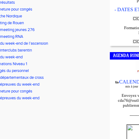
p
 résultats
eture pour congés
- DATES 
che Nordique
💥

ting de Rouen
Formatio
 meeting jeunes 276
 meeting RNA
💥

 du week-end de l'ascension
 interclubs barentin
AGENDA RUN
 du week-end
ations Niveau 1
és du personnel
 départementaux de cross
CALEND
👟
 épreuves du week-end
mis à jour
eture pour congés
Envoyez v
 épreuves du week-end
cda76@outlo
publieron
-------