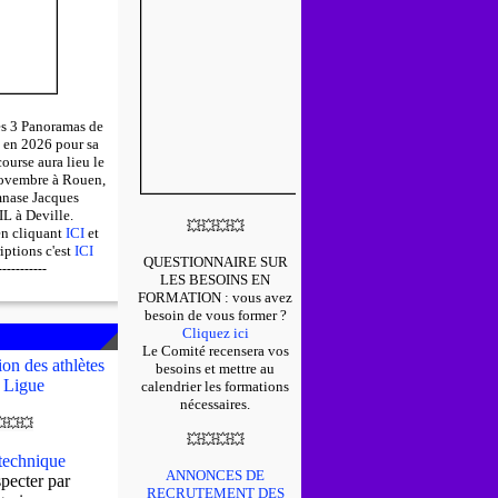
des 3 Panoramas de
 en 2026 pour sa
course aura lieu le
ovembre à Rouen,
mnase Jacques
 à Deville.
💥
💥
💥
💥
en cliquant
ICI
et
riptions c'est
ICI
QUESTIONNAIRE SUR
-----------
LES BESOINS EN
FORMATION : v
ous avez
besoin de vous former ?
Cliquez ici
Le Comité recensera vos
on des athlètes
besoins et mettre au
 Ligue
calendrier les formations
nécessaires.

💥
💥
💥
💥
💥
💥
echnique
ANNONCES DE
pecter par
RECRUTEMENT DES