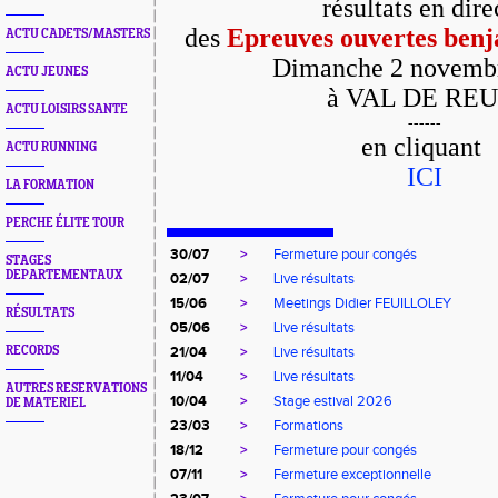
résultats en dir
des
Epreuves ouvertes ben
ACTU CADETS/MASTERS
Dimanche 2 novemb
ACTU JEUNES
à VAL DE REU
ACTU LOISIRS SANTE
------
en cliquant
ACTU RUNNING
ICI
LA FORMATION
PERCHE ÉLITE TOUR
30/07
>
Fermeture pour congés
STAGES
DEPARTEMENTAUX
02/07
>
Live résultats
15/06
>
Meetings Didier FEUILLOLEY
RÉSULTATS
05/06
>
Live résultats
RECORDS
21/04
>
Live résultats
11/04
>
Live résultats
AUTRES RESERVATIONS
10/04
>
Stage estival 2026
DE MATERIEL
23/03
>
Formations
18/12
>
Fermeture pour congés
07/11
>
Fermeture exceptionnelle