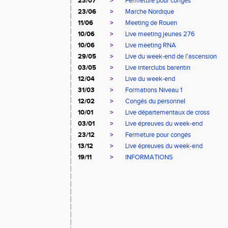
23/07
>
Fermeture pour congés
23/06
>
Marche Nordique
11/06
>
Meeting de Rouen
10/06
>
Live meeting jeunes 276
10/06
>
Live meeting RNA
29/05
>
Live du week-end de l'ascension
03/05
>
Live interclubs barentin
12/04
>
Live du week-end
31/03
>
Formations Niveau 1
12/02
>
Congés du personnel
10/01
>
Live départementaux de cross
03/01
>
Live épreuves du week-end
23/12
>
Fermeture pour congés
13/12
>
Live épreuves du week-end
19/11
>
INFORMATIONS