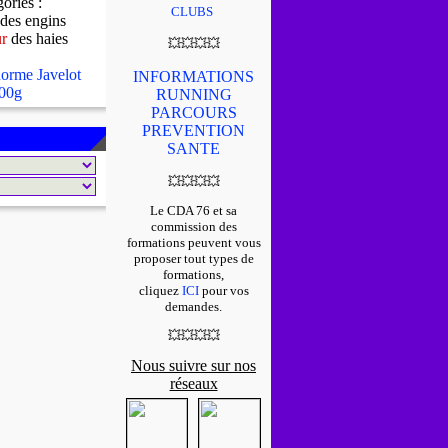
gories :
CLUBS
des engins
ur
des haies
💥
💥
💥
💥
orme Javelot
INFORMATIONS
00g
RUNNING
PARCOURS
PREVENTION
SANTE
💥
💥
💥
💥
Le CDA 76 et sa
commission des
formations peuvent vous
proposer tout types de
formations,
cliquez
ICI
pour vos
demandes.
💥
💥
💥
💥
Nous suivre sur nos
réseaux