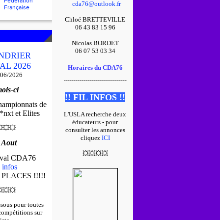
Fédération
cda76@outlook.fr
Française
Chloé BRETTEVILLE
06 43 83 15 96
Nicolas BORDET
06 07 53 03 34
NDRIER
AL 2026
Horaires du CDA76
/06/2026
--------------------------------
ois-ci
!! FIL INFOS !!
championnats de
nxt et Elites
L'USLA recherche deux
éducateurs - pour

💥
💥
consulter les annonces
cliquez
ICI
 Aout
💥
💥
💥
💥
tival CDA76
 infos
 PLACES !!!!!

💥
💥
ssous pour toutes
 compétitions sur