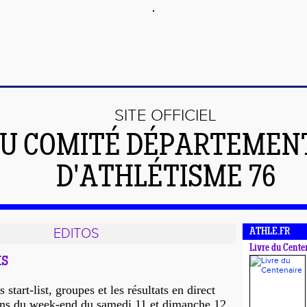
SITE OFFICIEL
U COMITÉ DÉPARTEMEN
D'ATHLÉTISME 76
EDITOS
ATHLE.FR
Livre du Cente
ts
s start-list, groupes et les résultats en direct
ons du week-end du samedi 11 et dimanche 12