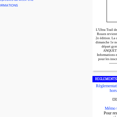
ORMATIONS
L'Ultra Trail 
Rouen revient
2e édition. La 
dimanche 1e n
départ gy
ANQUETIL
Informations 
pour les insc
-------
REGLEMENTS
Règlementati
hors
💥

Mémo t
Pour res