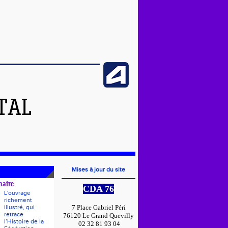
TAL
Mises à jour du site
naire
CDA 76
L'ouvrage
richement
illustré, qui
7 Place Gabriel Péri
retrace
76120 Le Grand Quevilly
l’Histoire de la
02 32 81 93 04