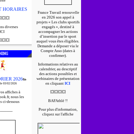
iste
ET HORAIRES
France Travail renouvelle
en 2026 son appel à

💥
💥
projets « Les clubs sportifs
ns diverses
engagés », destiné à
ICI
accompagner les actions
d’insertion par le sport

💥
💥
auquel vous êtes éligibles.
D
emande a déposer via le
Compte Asso (dates à
NING
confirmer).
Informations relatives au
calendrier, au descriptif
des actions possibles et
RIER 2026
webinaires de présentation
👟
en cliquant
ICI
 le 03/02/2026
os affiches à
💥
💥
💥
💥
ok.fr, nous les
BAFAthlé !!
s ci-dessous
Pour plus d'information,
-----------
cliquez sur l'affiche