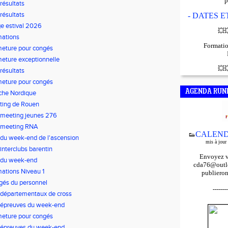
p
 résultats
 résultats
- DATES 
e estival 2026
💥

mations
Formatio
eture pour congés
eture exceptionnelle
💥

 résultats
eture pour congés
AGENDA RUN
che Nordique
ting de Rouen
 meeting jeunes 276
 meeting RNA
CALEND
👟
 du week-end de l'ascension
mis à jour
 interclubs barentin
Envoyez v
 du week-end
cda76@outlo
ations Niveau 1
publieron
és du personnel
-------
 départementaux de cross
 épreuves du week-end
eture pour congés
 épreuves du week-end