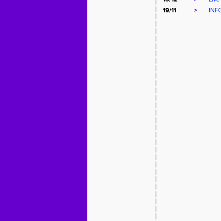
19/11
>
INF