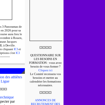
des 3 Panoramas de
 en 2026 pour sa
course aura lieu le
ovembre à Rouen,
mnase Jacques
 à Deville.
💥
💥
💥
💥
en cliquant
ICI
et
riptions c'est
ICI
QUESTIONNAIRE SUR
-----------
LES BESOINS EN
FORMATION : v
ous avez
besoin de vous former ?
Cliquez ici
Le Comité recensera vos
on des athlètes
besoins et mettre au
 Ligue
calendrier les formations
nécessaires.

💥
💥
💥
💥
💥
💥
echnique
ANNONCES DE
pecter par
RECRUTEMENT DES