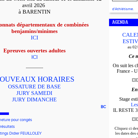
avril 2026
d'Athlétisme.
à BARENTIN
AGENDA
nnats départementaux de combinées
benjamins/minimes
CALE
ICI
ESTIV
au 02
Epreuves ouvertes adultes
Ce m
ICI
On suit les 
--------------
France - U*
OUVEAUX HORAIRES
💥

OSSATURE DE BASE
En
JURY SAMEDI
JURY DIMANCHE
Stage es
Les
BC
IL RESTE 3
💥

eture pour congés
 résultats
Cliquez ci de
ings Didier FEUILLOLEY
les dates des