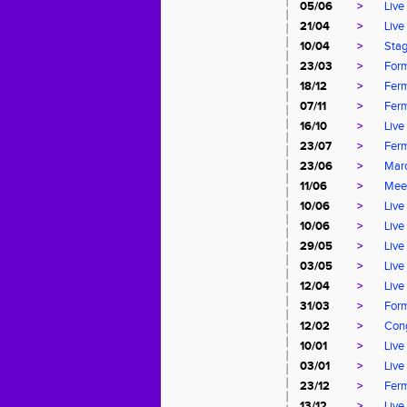
05/06
>
Live
21/04
>
Live
10/04
>
Stag
23/03
>
For
18/12
>
Ferm
07/11
>
Ferm
16/10
>
Live
23/07
>
Ferm
23/06
>
Mar
11/06
>
Mee
10/06
>
Live
10/06
>
Live
29/05
>
Live
03/05
>
Live
12/04
>
Live
31/03
>
Form
12/02
>
Cong
10/01
>
Live
03/01
>
Live
23/12
>
Ferm
13/12
>
Live