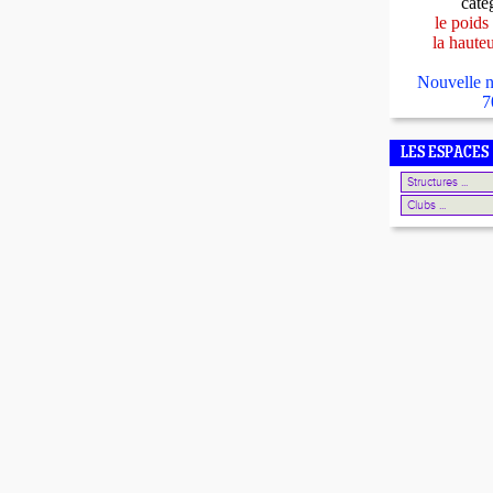
caté
le poids
la haute
Nouvelle n
7
LES ESPACES