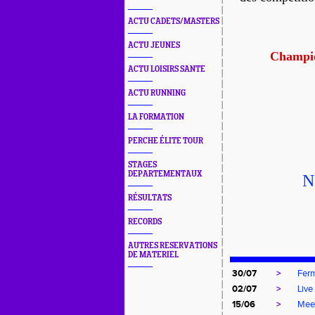
ACTU CADETS/MASTERS
ACTU JEUNES
Champio
ACTU LOISIRS SANTE
ACTU RUNNING
LA FORMATION
PERCHE ÉLITE TOUR
STAGES
DEPARTEMENTAUX
N
RÉSULTATS
RECORDS
AUTRES RESERVATIONS
DE MATERIEL
30/07
>
Ferm
02/07
>
Live
15/06
>
Meet