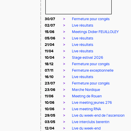
30/07
>
Fermeture pour congés
02/07
>
Live résultats
15/06
>
Meetings Didier FEUILLOLEY
05/06
>
Live résultats
21/04
>
Live résultats
11/04
>
Live résultats
10/04
>
Stage estival 2026
18/12
>
Fermeture pour congés
07/11
>
Fermeture exceptionnelle
16/10
>
Live résultats
23/07
>
Fermeture pour congés
23/06
>
Marche Nordique
11/06
>
Meeting de Rouen
10/06
>
Live meeting jeunes 276
10/06
>
Live meeting RNA
29/05
>
Live du week-end de l'ascension
03/05
>
Live interclubs barentin
12/04
>
Live du week-end