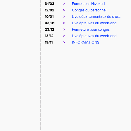
31/03
>
Formations Niveau 1
12/02
>
Congés du personnel
10/01
>
Live départementaux de cross
03/01
>
Live épreuves du week-end
23/12
>
Fermeture pour congés
13/12
>
Live épreuves du week-end
19/11
>
INFORMATIONS