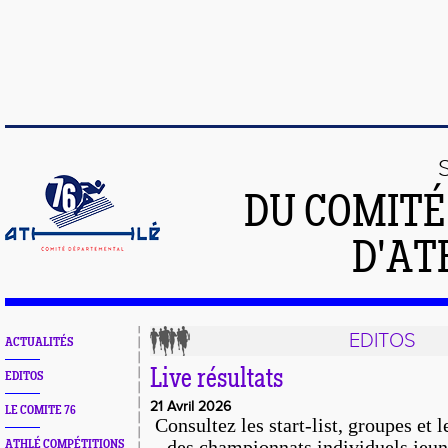
DU COMIT
D'AT
EDITOS
ACTUALITÉS
Live résultats
EDITOS
21 Avril 2026
LE COMITE 76
Consultez
les start-list, groupes et l
des championnats individuels jeun
ATHLÉ COMPÉTITIONS