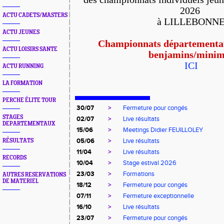
2026
ACTU CADETS/MASTERS
à LILLEBONN
ACTU JEUNES
Championnats départementau
ACTU LOISIRS SANTE
benjamins/minim
ICI
ACTU RUNNING
LA FORMATION
PERCHE ÉLITE TOUR
30/07
>
Fermeture pour congés
STAGES
02/07
>
Live résultats
DEPARTEMENTAUX
15/06
>
Meetings Didier FEUILLOLEY
05/06
>
Live résultats
RÉSULTATS
11/04
>
Live résultats
RECORDS
10/04
>
Stage estival 2026
23/03
>
Formations
AUTRES RESERVATIONS
DE MATERIEL
18/12
>
Fermeture pour congés
07/11
>
Fermeture exceptionnelle
16/10
>
Live résultats
23/07
>
Fermeture pour congés