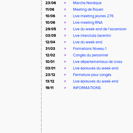
23/06
>
Marche Nordique
11/06
>
Meeting de Rouen
10/06
>
Live meeting jeunes 276
10/06
>
Live meeting RNA
29/05
>
Live du week-end de l'ascension
03/05
>
Live interclubs barentin
12/04
>
Live du week-end
31/03
>
Formations Niveau 1
12/02
>
Congés du personnel
10/01
>
Live départementaux de cross
03/01
>
Live épreuves du week-end
23/12
>
Fermeture pour congés
13/12
>
Live épreuves du week-end
19/11
>
INFORMATIONS