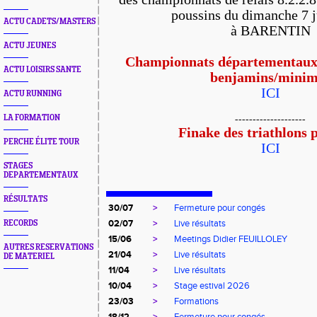
poussins du dimanche 7 
ACTU CADETS/MASTERS
à BARENTIN
ACTU JEUNES
Championnats départementaux d
ACTU LOISIRS SANTE
benjamins/minim
ICI
ACTU RUNNING
LA FORMATION
--------------------
Finake des triathlons 
PERCHE ÉLITE TOUR
ICI
STAGES
DEPARTEMENTAUX
RÉSULTATS
30/07
>
Fermeture pour congés
02/07
>
Live résultats
RECORDS
15/06
>
Meetings Didier FEUILLOLEY
AUTRES RESERVATIONS
21/04
>
Live résultats
DE MATERIEL
11/04
>
Live résultats
10/04
>
Stage estival 2026
23/03
>
Formations