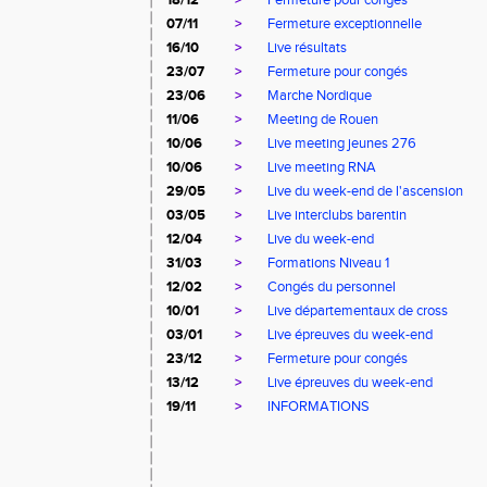
18/12
>
Fermeture pour congés
07/11
>
Fermeture exceptionnelle
16/10
>
Live résultats
23/07
>
Fermeture pour congés
23/06
>
Marche Nordique
11/06
>
Meeting de Rouen
10/06
>
Live meeting jeunes 276
10/06
>
Live meeting RNA
29/05
>
Live du week-end de l'ascension
03/05
>
Live interclubs barentin
12/04
>
Live du week-end
31/03
>
Formations Niveau 1
12/02
>
Congés du personnel
10/01
>
Live départementaux de cross
03/01
>
Live épreuves du week-end
23/12
>
Fermeture pour congés
13/12
>
Live épreuves du week-end
19/11
>
INFORMATIONS