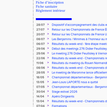
Fiche d’inscription
Fiche sanitaire
Règlement intérieur
>
28/07
Dispositif d'accompagnement des clubs 
pour l'embauche de volontaires au service
>
27/07
Retour sur les Championnats de France Éli
>
20/07
Retour sur les Championnats de France U*
>
08/07
Les Benjamins / Minimes à l'honneur au
>
06/07
Résultats du week-end - 1ère étape meeti
Pointes d'Or - Pré-France CJESM
>
29/06
Début des meetings 276 Didier Feuilloley
>
25/06
Le meeting 276 Didier Feuilloley à Vernon
>
22/06
Résultats du week-end - Championnats r
>
11/06
Résultats du meeting du Rouen Normandi
>
08/06
Résultats du week-end - Championnats d
8.2.2.8 et Finale départementale des tria
>
28/05
Le meeting de Maromme lance officiellem
CDA 76
>
18/05
Championnat départementaux - Benjamins
>
13/05
Jean-Louis LAPORTE nous a quitté
>
07/05
Championnat départementaux - Benjami
>
30/04
Stage estival 2026
>
14/04
Apéro Dirigeants
>
13/04
Résultats du week-end - Championnats 
Benjamins/Minimes - EO Adultes
>
07/04
Formations