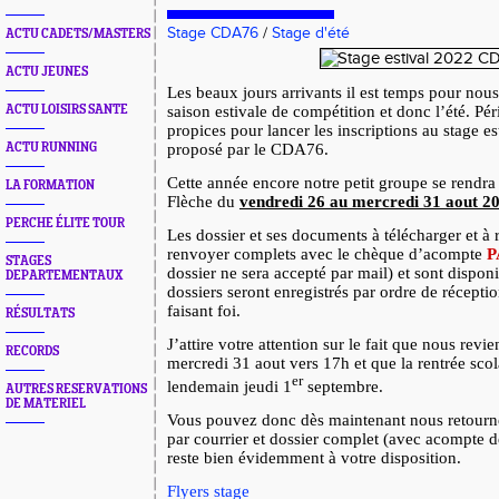
Stage CDA76
/
Stage d'été
ACTU CADETS/MASTERS
ACTU JEUNES
Les beaux jours arrivants il est temps pour nous 
ACTU LOISIRS SANTE
saison estivale de compétition et donc l’été. Pé
propices pour lancer les inscriptions au stage es
ACTU RUNNING
proposé par le CDA76.
Cette année encore notre petit groupe se rendr
LA FORMATION
Flèche du
vendredi 26 au mercredi 31 aout 2
PERCHE ÉLITE TOUR
Les dossier et ses documents à télécharger et à 
renvoyer complets avec le chèque d’acompte
P
STAGES
dossier ne sera accepté par mail) et sont dispon
DEPARTEMENTAUX
dossiers seront enregistrés par ordre de réceptio
faisant foi.
RÉSULTATS
J’attire votre attention sur le fait que nous revi
RECORDS
mercredi 31 aout vers 17h et que la rentrée scol
er
lendemain jeudi 1
septembre.
AUTRES RESERVATIONS
DE MATERIEL
Vous pouvez donc dès maintenant nous retourne
par courrier et dossier complet (avec acompte 
reste bien évidemment à votre disposition.
Flyers stage