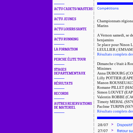
Compètitions
ACTU CADETS/MASTERS
ACTU JEUNES
Championnats régionau
Marins
ACTU LOISIRS SANTE
A Vernon samedi, se d
ACTU RUNNING
benjamins
5e place pour Ninon 
LEULLIER ( EMSAM)
LA FORMATION
Résultats complets de
PERCHE ÉLITE TOUR
Dimanche c'était à Ro
Minimes
STAGES
Anna DUBOURG (COREL
DEPARTEMENTAUX
Lilly POTTIER (EAPE)
Manon ROUSSEUAUX (
RÉSULTATS
Romane PILLET (HAC) 
Simon LOUVET (EAPE) 
RECORDS
Valentin ROBBE (CAC)
Timoty MEHAL (SS76)
AUTRES RESERVATIONS
Pacôme
TURPIN (SS76
DE MATERIEL
Résultats complets de
>
28/07
Dispositi
pour l'em
>
27/07
Retour su