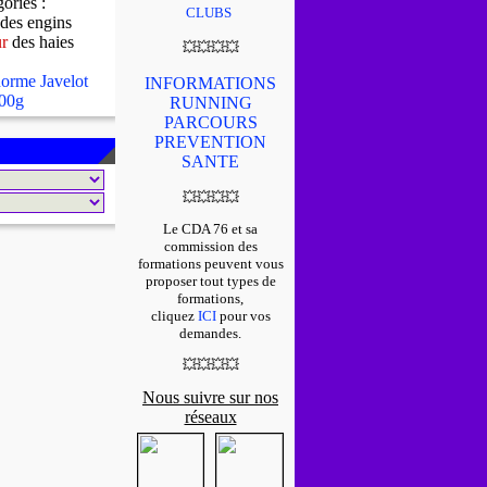
gories :
CLUBS
des engins
ur
des haies
💥
💥
💥
💥
orme Javelot
INFORMATIONS
00g
RUNNING
PARCOURS
PREVENTION
SANTE
💥
💥
💥
💥
Le CDA 76 et sa
commission des
formations peuvent vous
proposer tout types de
formations,
cliquez
ICI
pour vos
demandes.
💥
💥
💥
💥
Nous suivre sur nos
réseaux