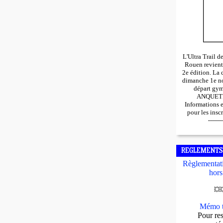
L'Ultra Trail 
Rouen revient
2e édition. La 
dimanche 1e n
départ gy
ANQUETIL
Informations 
pour les insc
-------
REGLEMENTS
Règlementati
hors
💥

Mémo t
Pour res