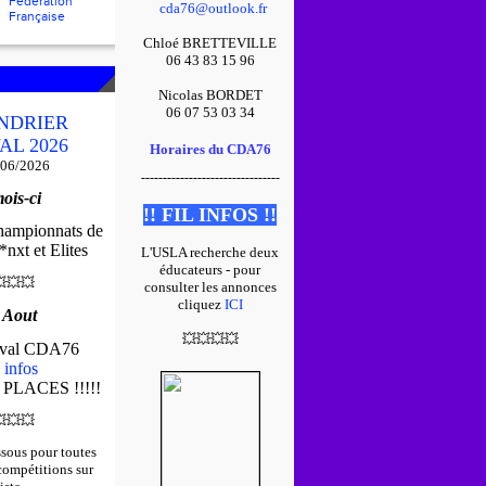
Fédération
cda76@outlook.fr
Française
Chloé BRETTEVILLE
06 43 83 15 96
Nicolas BORDET
06 07 53 03 34
NDRIER
AL 2026
Horaires du CDA76
/06/2026
--------------------------------
ois-ci
!! FIL INFOS !!
championnats de
nxt et Elites
L'USLA recherche deux
éducateurs - pour

💥
💥
consulter les annonces
cliquez
ICI
 Aout
💥
💥
💥
💥
tival CDA76
 infos
 PLACES !!!!!

💥
💥
ssous pour toutes
 compétitions sur