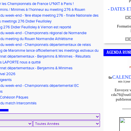
p
r les Championnats de France U*NXT à Paris !
- DATES 
mins / Minimes à l'honneur au meeting 276 à Rouen
 du week-end - 1ère étape meeting 276 - finale Nationale des
💥

'Or - Pré-France CJESM
 meetings 276 Didier Feuilloley
Formatio
g 276 Didier Feuilloley à Vernon est reporté
s du week-end - Championnats régional de Normandie
s du meeting du Rouen Normandie Athlétisme
💥

 du week-end - Championnats départementaux de relais
t Finale départementale des triathlons poussins
g de Maromme lance officiellement les meetings estivaux du
AGENDA RUN
nat départementaux - Benjamins & Minimes - Résultats
is LAPORTE nous a quitté
nat départementaux - Benjamins & Minimes
ival 2026
CALEND
👟
igeants
mis à jour
s du week-end - Championnats départemental EC
Envoyez v
s/Minimes - EO Adultes
ns
cda76@outlo
 Cohésion Pâques
publieron
 du match Intercomités
-------