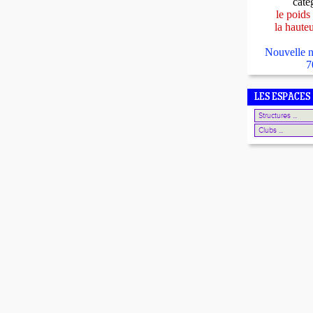
caté
le poids
la haute
Nouvelle n
7
LES ESPACES