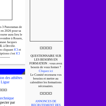
des 3 Panoramas de
 en 2026 pour sa
course aura lieu le
ovembre à Rouen,
mnase Jacques
 à Deville.
💥
💥
💥
💥
en cliquant
ICI
et
riptions c'est
ICI
QUESTIONNAIRE SUR
-----------
LES BESOINS EN
FORMATION : v
ous avez
besoin de vous former ?
Cliquez ici
Le Comité recensera vos
on des athlètes
besoins et mettre au
 Ligue
calendrier les formations
nécessaires.

💥
💥
💥
💥
💥
💥
echnique
ANNONCES DE
pecter par
RECRUTEMENT DES