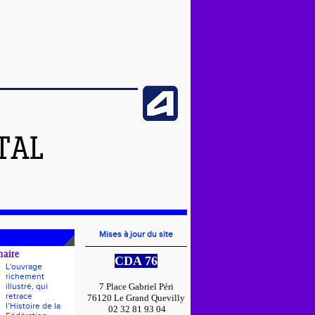
TAL
Mises à jour du site
naire
CDA 76
L'ouvrage
richement
illustré, qui
7 Place Gabriel Péri
retrace
76120 Le Grand Quevilly
l’Histoire de la
02 32 81 93 04