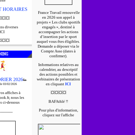
iste
ET HORAIRES
France Travail renouvelle
en 2026 son appel à

💥
💥
projets « Les clubs sportifs
ns diverses
engagés », destiné à
ICI
accompagner les actions
d’insertion par le sport

💥
💥
auquel vous êtes éligibles.
D
emande a déposer via le
Compte Asso (dates à
NING
confirmer).
Informations relatives au
calendrier, au descriptif
des actions possibles et
RIER 2026
webinaires de présentation
👟
en cliquant
ICI
 le 03/02/2026
os affiches à
💥
💥
💥
💥
ok.fr, nous les
BAFAthlé !!
s ci-dessous
Pour plus d'information,
-----------
cliquez sur l'affiche