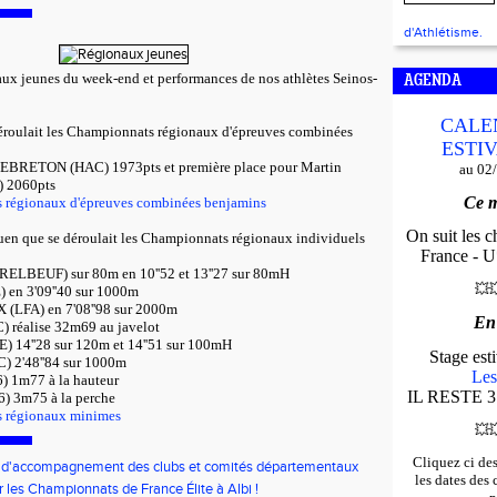
d'Athlétisme.
x jeunes du week-end et performances de nos athlètes Seinos-
AGENDA
CALE
éroulait les Championnats régionaux d'épreuves combinées
ESTIV
LEBRETON (HAC) 1973pts et première place pour Martin
au 02
 2060pts
Ce m
s régionaux d'épreuves combinées benjamins
On suit les 
uen que se déroulait les Championnats régionaux individuels
France - U*
BEUF) sur 80m en 10''52 et 13''27 sur 80mH
💥

 en 3'09''40 sur 1000m
LFA) en 7'08''98 sur 2000m
En
réalise 32m69 au javelot
14''28 sur 120m et 14''51 sur 100mH
Stage es
 2'48''84 sur 1000m
Les
 1m77 à la hauteur
IL RESTE 3
) 3m75 à la perche
s régionaux minimes
💥

Cliquez ci de
f d'accompagnement des clubs et comités départementaux
les dates des
bauche de volontaires au service civique
r les Championnats de France Élite à Albi !