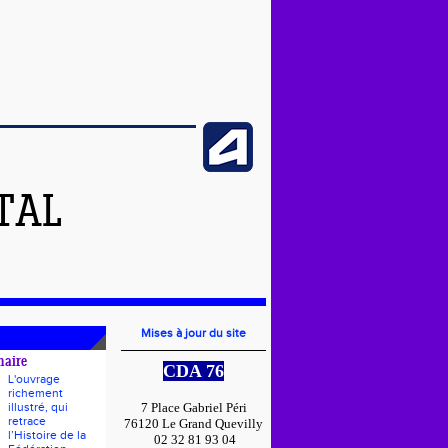
TAL
Mises à jour du site
naire
CDA 76
L'ouvrage
richement
illustré, qui
7 Place Gabriel Péri
retrace
76120 Le Grand Quevilly
l’Histoire de la
02 32 81 93 04