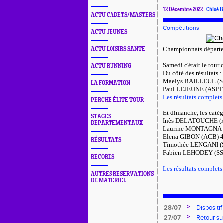
12 Décembre 2022 -
Chloé 
ACTU CADETS/MASTERS
Compètitions
ACTU JEUNES
Championnats départem
ACTU LOISIRS SANTE
Samedi c'était le tour
ACTU RUNNING
Du côté des résultats :
Maelys BAILLEUL (SS7
LA FORMATION
Paul LEJEUNE (ASPTT
Les résultats complets
PERCHE ÉLITE TOUR
Et dimanche, les catégo
STAGES
Inès DELATOUCHE (ASP
DEPARTEMENTAUX
Laurine MONTAGNA (A
Elena GIBON (ACB) 43
RÉSULTATS
Timothée LENGANI (SS
Fabien
LEHODEY (SS76)
RECORDS
Les résultats complets
AUTRES RESERVATIONS
DE MATERIEL
>
28/07
Dispositi
pour l'em
>
27/07
Retour su