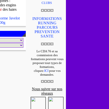
gories :
CLUBS
des engins
ur
des haies
💥
💥
💥
💥
orme Javelot
INFORMATIONS
00g
RUNNING
PARCOURS
PREVENTION
SANTE
💥
💥
💥
💥
Le CDA 76 et sa
commission des
formations peuvent vous
proposer tout types de
formations,
cliquez
ICI
pour vos
demandes.
💥
💥
💥
💥
Nous suivre sur nos
réseaux