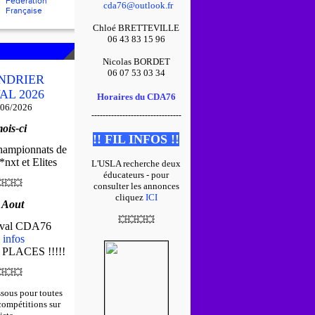
Fédération
cda76@outlook.fr
Française
Chloé BRETTEVILLE
06 43 83 15 96
Nicolas BORDET
06 07 53 03 34
NDRIER
AL 2026
Horaires du CDA76
/06/2026
--------------------------------
ois-ci
!! FIL INFOS !!
championnats de
nxt et Elites
L'USLA recherche deux
éducateurs - pour

💥
💥
consulter les annonces
cliquez
ICI
 Aout
💥
💥
💥
💥
tival CDA76
 infos
 PLACES !!!!!

💥
💥
ssous pour toutes
 compétitions sur