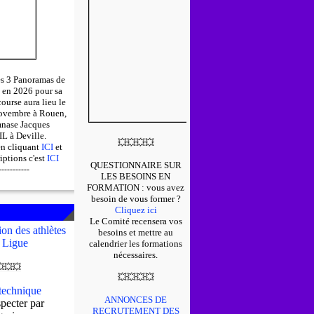
des 3 Panoramas de
 en 2026 pour sa
course aura lieu le
ovembre à Rouen,
mnase Jacques
 à Deville.
💥
💥
💥
💥
en cliquant
ICI
et
riptions c'est
ICI
QUESTIONNAIRE SUR
-----------
LES BESOINS EN
FORMATION : v
ous avez
besoin de vous former ?
Cliquez ici
Le Comité recensera vos
on des athlètes
besoins et mettre au
 Ligue
calendrier les formations
nécessaires.

💥
💥
💥
💥
💥
💥
echnique
ANNONCES DE
pecter par
RECRUTEMENT DES