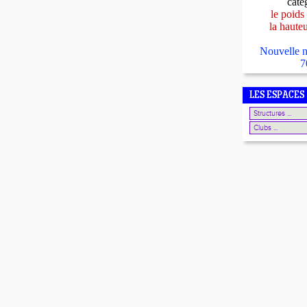
caté
le poids
la haute
Nouvelle n
7
LES ESPACES