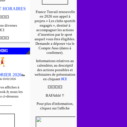
iste
ET HORAIRES
France Travail renouvelle
en 2026 son appel à

💥
💥
projets « Les clubs sportifs
ns diverses
engagés », destiné à
ICI
accompagner les actions
d’insertion par le sport

💥
💥
auquel vous êtes éligibles.
D
emande a déposer via le
Compte Asso (dates à
NING
confirmer).
Informations relatives au
calendrier, au descriptif
des actions possibles et
RIER 2026
webinaires de présentation
👟
en cliquant
ICI
 le 03/02/2026
os affiches à
💥
💥
💥
💥
ok.fr, nous les
BAFAthlé !!
s ci-dessous
Pour plus d'information,
-----------
cliquez sur l'affiche