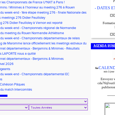
p
r les Championnats de France U*NXT à Paris !
mins / Minimes à l'honneur au meeting 276 à Rouen
- DATES 
 du week-end - 1ère étape meeting 276 - finale Nationale des
💥

'Or - Pré-France CJESM
 meetings 276 Didier Feuilloley
g 276 Didier Feuilloley à Vernon est reporté
Formatio
s du week-end - Championnats régional de Normandie
s du meeting du Rouen Normandie Athlétisme
💥

 du week-end - Championnats départementaux de relais
t Finale départementale des triathlons poussins
g de Maromme lance officiellement les meetings estivaux du
AGENDA RUN
nat départementaux - Benjamins & Minimes - Résultats
is LAPORTE nous a quitté
nat départementaux - Benjamins & Minimes
ival 2026
CALEND
👟
igeants
mis à jour
s du week-end - Championnats départemental EC
s/Minimes - EO Adultes
Envoyez v
ns
cda76@outlo
 Cohésion Pâques
publieron
 du match Intercomités
-------