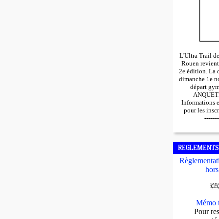
L'Ultra Trail 
Rouen revient
2e édition. La 
dimanche 1e n
départ gy
ANQUETIL
Informations 
pour les insc
-------
REGLEMENTS
Règlementati
hors
💥

Mémo t
Pour res