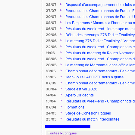
>
28/07
Dispositif d'accompagnement des clubs 
pour l'embauche de volontaires au service
>
27/07
Retour sur les Championnats de France Éli
>
20/07
Retour sur les Championnats de France U*
>
08/07
Les Benjamins / Minimes à l'honneur au
>
06/07
Résultats du week-end - 1ère étape meeti
Pointes d'Or - Pré-France CJESM
>
29/06
Début des meetings 276 Didier Feuilloley
>
25/06
Le meeting 276 Didier Feuilloley à Vernon
>
22/06
Résultats du week-end - Championnats r
>
11/06
Résultats du meeting du Rouen Normandi
>
08/06
Résultats du week-end - Championnats d
8.2.2.8 et Finale départementale des tria
>
28/05
Le meeting de Maromme lance officiellem
CDA 76
>
18/05
Championnat départementaux - Benjamins
>
13/05
Jean-Louis LAPORTE nous a quitté
>
07/05
Championnat départementaux - Benjami
>
30/04
Stage estival 2026
>
14/04
Apéro Dirigeants
>
13/04
Résultats du week-end - Championnats 
Benjamins/Minimes - EO Adultes
>
07/04
Formations
>
24/03
Stage de Cohésion Pâques
>
23/03
Résultats du match Intercomités