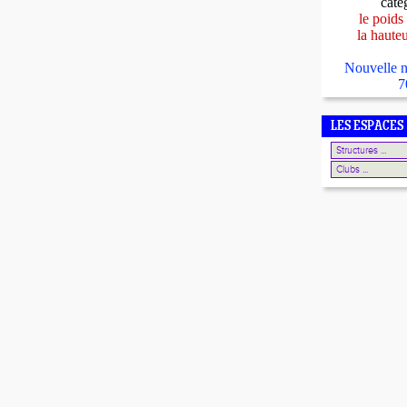
caté
le poids
la haute
Nouvelle n
7
LES ESPACES