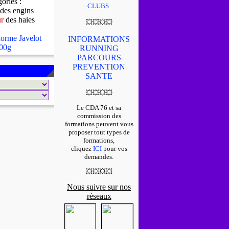
gories :
CLUBS
des engins
ur
des haies
💥
💥
💥
💥
orme Javelot
INFORMATIONS
00g
RUNNING
PARCOURS
PREVENTION
SANTE
💥
💥
💥
💥
Le CDA 76 et sa
commission des
formations peuvent vous
proposer tout types de
formations,
cliquez
ICI
pour vos
demandes.
💥
💥
💥
💥
Nous suivre sur nos
réseaux