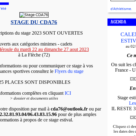
'été
d'Athlétisme.
STAGE DU CDA76
AGENDA
criptions du stage 2023 SONT OUVERTES
CALE
ESTIV
verts aux catégories minimes - cadets
au 02
 déroule du mardi 22 au dimanche 27 aout 2023
à La Flèche (72)
Ce m
On suit les 
informations ou pour communiquer ce stage à vos
France - U*
ances sportives consultez le
Flyers du stage
💥

25 PLACES SONT DISPONIBLES
En
nformations complètes en cliquant
ICI
Stage es
> dossier et documents utiles
Les
IL RESTE 3
tre disposition par mail à
cda76@outlook.fr
ou par
2.32.81.93.04/06.43.83.15.96
pour de plus amples
💥

formations à propos de ce stage estival.
Cliquez ci de
les dates des