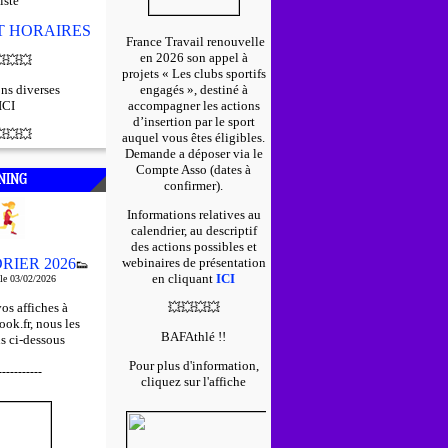
iste
ET HORAIRES
France Travail renouvelle
en 2026 son appel à

💥
💥
projets « Les clubs sportifs
ns diverses
engagés », destiné à
ICI
accompagner les actions
d’insertion par le sport

💥
💥
auquel vous êtes éligibles.
D
emande a déposer via le
Compte Asso (dates à
NING
confirmer).
Informations relatives au
calendrier, au descriptif
des actions possibles et
RIER 2026
webinaires de présentation
👟
en cliquant
ICI
 le 03/02/2026
os affiches à
💥
💥
💥
💥
ok.fr, nous les
BAFAthlé !!
s ci-dessous
Pour plus d'information,
-----------
cliquez sur l'affiche