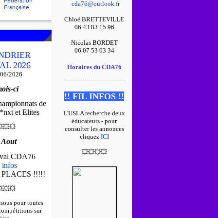
Fédération
cda76@outlook.fr
Française
Chloé BRETTEVILLE
06 43 83 15 96
Nicolas BORDET
06 07 53 03 34
NDRIER
AL 2026
Horaires du CDA76
/06/2026
--------------------------------
ois-ci
!! FIL INFOS !!
championnats de
nxt et Elites
L'USLA recherche deux
éducateurs - pour

💥
💥
consulter les annonces
cliquez
ICI
 Aout
💥
💥
💥
💥
tival CDA76
 infos
 PLACES !!!!!

💥
💥
ssous pour toutes
 compétitions sur