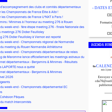
p
f d'accompagnement des clubs et comités départementaux
- DATES 
bauche de volontaires au service civique
r les Championnats de France Élite à Albi !
💥

r les Championnats de France U*NXT à Paris !
mins / Minimes à l'honneur au meeting 276 à Rouen
Formatio
 du week-end - 1ère étape meeting 276 - finale Nationale des
'Or - Pré-France CJESM
 meetings 276 Didier Feuilloley
💥

g 276 Didier Feuilloley à Vernon est reporté
s du week-end - Championnats régional de Normandie
AGENDA RUN
s du meeting du Rouen Normandie Athlétisme
 du week-end - Championnats départementaux de relais
t Finale départementale des triathlons poussins
g de Maromme lance officiellement les meetings estivaux du
nat départementaux - Benjamins & Minimes - Résultats
CALEND
👟
is LAPORTE nous a quitté
mis à jour
nat départementaux - Benjamins & Minimes
ival 2026
Envoyez v
cda76@outlo
igeants
publieron
s du week-end - Championnats départemental EC
s/Minimes - EO Adultes
ns
-------
 Cohésion Pâques
 du match Intercomités