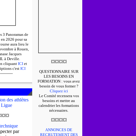
des 3 Panoramas de
 en 2026 pour sa
course aura lieu le
ovembre à Rouen,
mnase Jacques
 à Deville.
💥
💥
💥
💥
en cliquant
ICI
et
riptions c'est
ICI
QUESTIONNAIRE SUR
-----------
LES BESOINS EN
FORMATION : v
ous avez
besoin de vous former ?
Cliquez ici
Le Comité recensera vos
on des athlètes
besoins et mettre au
 Ligue
calendrier les formations
nécessaires.

💥
💥
💥
💥
💥
💥
echnique
ANNONCES DE
pecter par
RECRUTEMENT DES