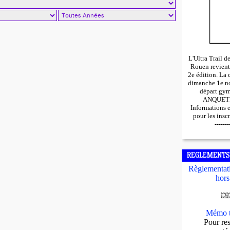
L'Ultra Trail 
Rouen revient
2e édition. La 
dimanche 1e n
départ gy
ANQUETIL
Informations 
pour les insc
-------
REGLEMENTS
Règlementati
hors
💥

Mémo t
Pour res