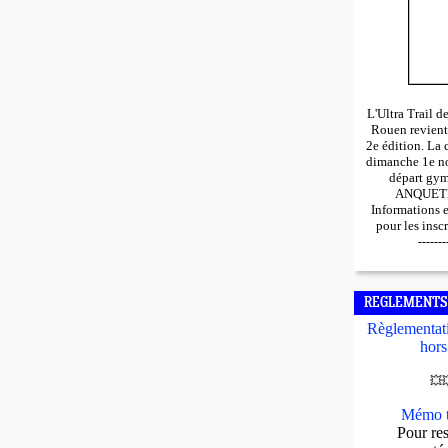
L'Ultra Trail 
Rouen revient
2e édition. La 
dimanche 1e n
départ gy
ANQUETIL
Informations 
pour les insc
-------
REGLEMENTS
Règlementati
hors
💥

Mémo t
Pour res