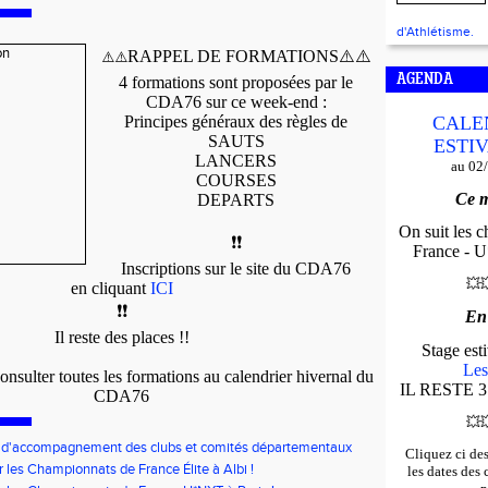
d'Athlétisme.
RAPPEL DE FORMATIONS
⚠️
⚠️
⚠️
⚠️
AGENDA
4 formations sont proposées par le
CDA76 sur ce week-end :
Principes généraux des règles de
CALE
SAUTS
ESTIV
LANCERS
au 02
COURSES
Ce m
DEPARTS
On suit les 
❗️
❗️
France - U*
Inscriptions sur le site du CDA76
💥

en cliquant
ICI
❗️
❗️
En
Il reste des places !!
Stage es
Les
consulter toutes les formations au calendrier hivernal du
IL RESTE 3
CDA76
💥

f d'accompagnement des clubs et comités départementaux
Cliquez ci de
bauche de volontaires au service civique
r les Championnats de France Élite à Albi !
les dates des