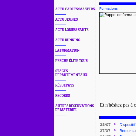
Formations
ACTU CADETS/MASTERS
ACTU JEUNES
ACTU LOISIRS SANTE
ACTU RUNNING
LA FORMATION
PERCHE ÉLITE TOUR
STAGES
DEPARTEMENTAUX
RÉSULTATS
RECORDS
Et n'hésitez pas à 
AUTRES RESERVATIONS
DE MATERIEL
>
28/07
Dispositi
pour l'em
>
27/07
Retour su