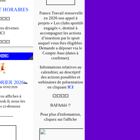
iste
ET HORAIRES
France Travail renouvelle
en 2026 son appel à

💥
💥
projets « Les clubs sportifs
ns diverses
engagés », destiné à
ICI
accompagner les actions
d’insertion par le sport

💥
💥
auquel vous êtes éligibles.
D
emande a déposer via le
Compte Asso (dates à
NING
confirmer).
Informations relatives au
calendrier, au descriptif
des actions possibles et
RIER 2026
webinaires de présentation
👟
en cliquant
ICI
 le 03/02/2026
os affiches à
💥
💥
💥
💥
ok.fr, nous les
BAFAthlé !!
s ci-dessous
Pour plus d'information,
-----------
cliquez sur l'affiche