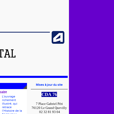
TAL
Mises à jour du site
naire
CDA 76
L'ouvrage
richement
illustré, qui
7 Place Gabriel Péri
retrace
76120 Le Grand Quevilly
l’Histoire de la
02 32 81 93 04