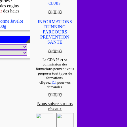
gories :
CLUBS
des engins
ur
des haies
💥
💥
💥
💥
orme Javelot
INFORMATIONS
00g
RUNNING
PARCOURS
PREVENTION
SANTE
💥
💥
💥
💥
Le CDA 76 et sa
commission des
formations peuvent vous
proposer tout types de
formations,
cliquez
ICI
pour vos
demandes.
💥
💥
💥
💥
Nous suivre sur nos
réseaux