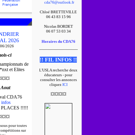
Fédération
cda76@outlook.fr
Française
Chloé BRETTEVILLE
06 43 83 15 96
Nicolas BORDET
06 07 53 03 34
NDRIER
AL 2026
Horaires du CDA76
/06/2026
--------------------------------
ois-ci
!! FIL INFOS !!
championnats de
nxt et Elites
L'USLA recherche deux
éducateurs - pour

💥
💥
consulter les annonces
cliquez
ICI
 Aout
💥
💥
💥
💥
tival CDA76
 infos
 PLACES !!!!!

💥
💥
ssous pour toutes
 compétitions sur