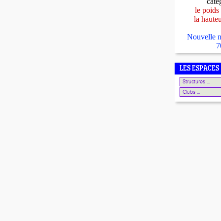
caté
le poids
la haute
Nouvelle n
7
LES ESPACES