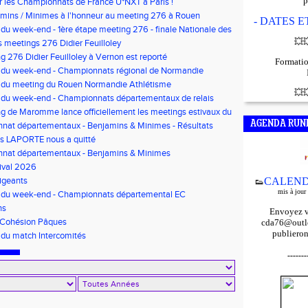
p
r les Championnats de France U*NXT à Paris !
mins / Minimes à l'honneur au meeting 276 à Rouen
- DATES 
 du week-end - 1ère étape meeting 276 - finale Nationale des
'Or - Pré-France CJESM
💥

 meetings 276 Didier Feuilloley
g 276 Didier Feuilloley à Vernon est reporté
Formatio
s du week-end - Championnats régional de Normandie
s du meeting du Rouen Normandie Athlétisme
💥

 du week-end - Championnats départementaux de relais
t Finale départementale des triathlons poussins
g de Maromme lance officiellement les meetings estivaux du
AGENDA RUN
nat départementaux - Benjamins & Minimes - Résultats
is LAPORTE nous a quitté
nat départementaux - Benjamins & Minimes
ival 2026
igeants
CALEND
👟
mis à jour
s du week-end - Championnats départemental EC
s/Minimes - EO Adultes
ns
Envoyez v
 Cohésion Pâques
cda76@outlo
publieron
 du match Intercomités
-------