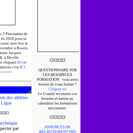
des 3 Panoramas de
 en 2026 pour sa
course aura lieu le
ovembre à Rouen,
mnase Jacques
 à Deville.
💥
💥
💥
💥
en cliquant
ICI
et
riptions c'est
ICI
QUESTIONNAIRE SUR
-----------
LES BESOINS EN
FORMATION : v
ous avez
besoin de vous former ?
Cliquez ici
Le Comité recensera vos
on des athlètes
besoins et mettre au
 Ligue
calendrier les formations
nécessaires.

💥
💥
💥
💥
💥
💥
echnique
ANNONCES DE
pecter par
RECRUTEMENT DES