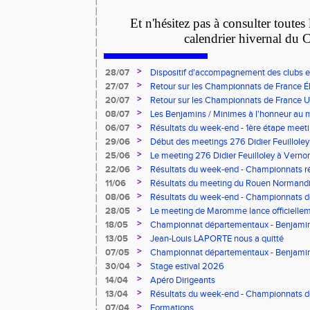
Et n'hésitez pas à consulter toutes
calendrier hivernal d
>
28/07
Dispositif d'accompagnement des clubs 
pour l'embauche de volontaires au service
>
27/07
Retour sur les Championnats de France Éli
>
20/07
Retour sur les Championnats de France U*
>
08/07
Les Benjamins / Minimes à l'honneur au
>
06/07
Résultats du week-end - 1ère étape meeti
Pointes d'Or - Pré-France CJESM
>
29/06
Début des meetings 276 Didier Feuilloley
>
25/06
Le meeting 276 Didier Feuilloley à Vernon
>
22/06
Résultats du week-end - Championnats r
>
11/06
Résultats du meeting du Rouen Normandi
>
08/06
Résultats du week-end - Championnats d
8.2.2.8 et Finale départementale des tria
>
28/05
Le meeting de Maromme lance officiellem
CDA 76
>
18/05
Championnat départementaux - Benjamins
>
13/05
Jean-Louis LAPORTE nous a quitté
>
07/05
Championnat départementaux - Benjami
>
30/04
Stage estival 2026
>
14/04
Apéro Dirigeants
>
13/04
Résultats du week-end - Championnats 
Benjamins/Minimes - EO Adultes
>
07/04
Formations