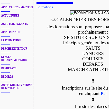
Formations
ACTU CADETS/MASTERS
ACTU JEUNES
CALENDRIER DES FOR
⚠️
⚠️
ACTU LOISIRS SANTE
des formations sont proposées p
prochainement :
ACTU RUNNING
SE SITUER SUR UN 
LA FORMATION
Principes généraux des r
SAUTS
PERCHE ÉLITE TOUR
LANCERS
STAGES
COURSES
DEPARTEMENTAUX
DEPARTS
RÉSULTATS
MARCHE ATHLET
RECORDS
❗️
❗️
AUTRES RESERVATIONS
Inscriptions sur le site
DE MATERIEL
en cliquant
ICI
❗️
❗️
Il reste des places 