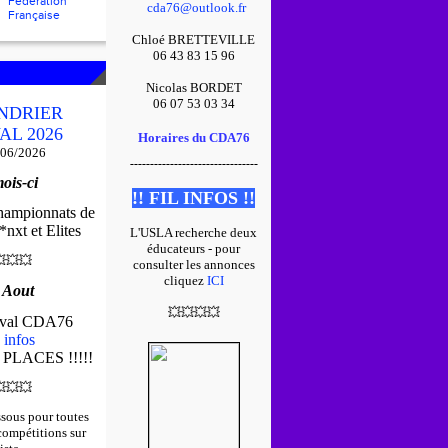
Fédération
cda76@outlook.fr
Française
Chloé BRETTEVILLE
06 43 83 15 96
Nicolas BORDET
06 07 53 03 34
NDRIER
AL 2026
Horaires du CDA76
/06/2026
--------------------------------
ois-ci
!! FIL INFOS !!
championnats de
nxt et Elites
L'USLA recherche deux
éducateurs - pour

💥
💥
consulter les annonces
cliquez
ICI
 Aout
💥
💥
💥
💥
tival CDA76
 infos
 PLACES !!!!!

💥
💥
ssous pour toutes
 compétitions sur