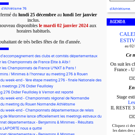
 d'Athlétisme 76
d'Athlétisme.
 fermé du
lundi 25 décembre
au
lundi 1er janvier
inclus.
AGENDA
nouveau disponibles
le mardi 02 janvier 2024
aux
horaires habituels.
CALE
ESTIV
uhaitant de très belles fêtes de fin d'année.
au 02
Ce m
f d'accompagnement des clubs et comités départementaux
bauche de volontaires au service civique
r les Championnats de France Élite à Albi !
On suit les 
r les Championnats de France U*NXT à Paris !
France - U*
mins / Minimes à l'honneur au meeting 276 à Rouen
💥

 du week-end - 1ère étape meeting 276 - finale Nationale des
'Or - Pré-France CJESM
 meetings 276 Didier Feuilloley
En
g 276 Didier Feuilloley à Vernon est reporté
Stage es
s du week-end - Championnats régional de Normandie
Les
s du meeting du Rouen Normandie Athlétisme
IL RESTE 3
 du week-end - Championnats départementaux de relais
t Finale départementale des triathlons poussins
g de Maromme lance officiellement les meetings estivaux du
💥

nat départementaux - Benjamins & Minimes - Résultats
Cliquez ci de
is LAPORTE nous a quitté
les dates des
nat départementaux - Benjamins & Minimes