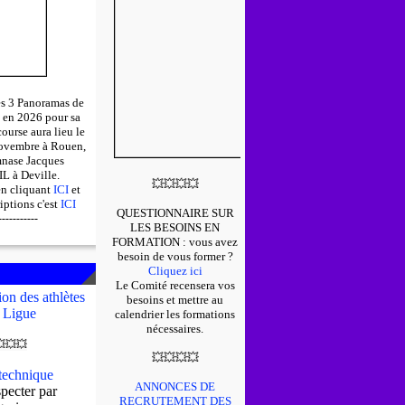
des 3 Panoramas de
 en 2026 pour sa
course aura lieu le
ovembre à Rouen,
mnase Jacques
 à Deville.
💥
💥
💥
💥
en cliquant
ICI
et
riptions c'est
ICI
QUESTIONNAIRE SUR
-----------
LES BESOINS EN
FORMATION : v
ous avez
besoin de vous former ?
Cliquez ici
Le Comité recensera vos
on des athlètes
besoins et mettre au
 Ligue
calendrier les formations
nécessaires.

💥
💥
💥
💥
💥
💥
echnique
ANNONCES DE
pecter par
RECRUTEMENT DES