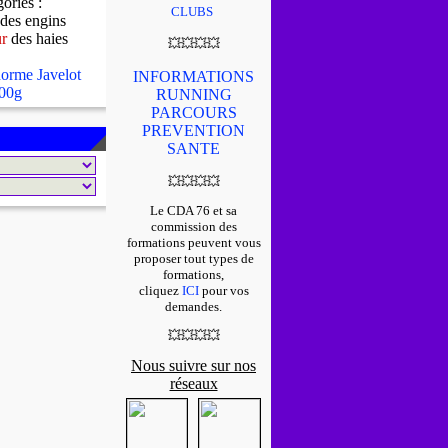
gories :
CLUBS
des engins
ur
des haies
💥
💥
💥
💥
orme Javelot
INFORMATIONS
00g
RUNNING
PARCOURS
PREVENTION
SANTE
💥
💥
💥
💥
Le CDA 76 et sa
commission des
formations peuvent vous
proposer tout types de
formations,
cliquez
ICI
pour vos
demandes.
💥
💥
💥
💥
Nous suivre sur nos
réseaux