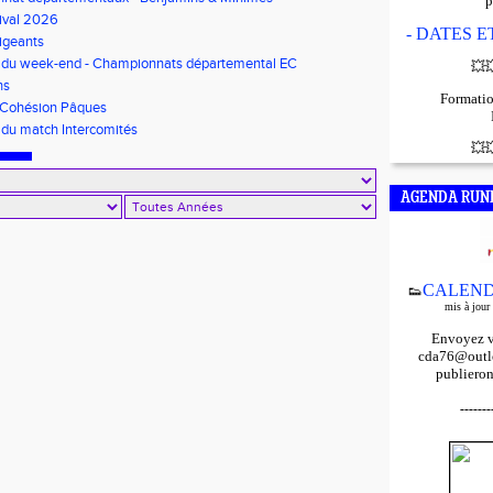
p
ival 2026
- DATES 
igeants
s du week-end - Championnats départemental EC
💥

s/Minimes - EO Adultes
ns
Formatio
 Cohésion Pâques
 du match Intercomités
💥

AGENDA RUN
CALEND
👟
mis à jour
Envoyez v
cda76@outlo
publieron
-------