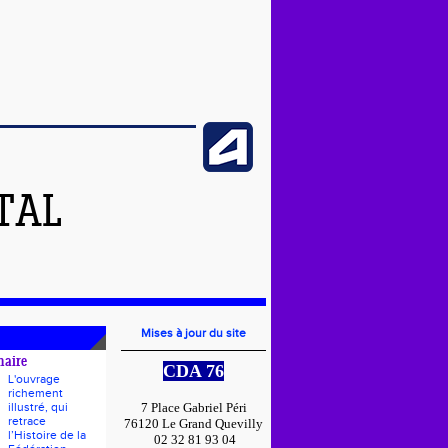
TAL
Mises à jour du site
naire
CDA 76
L'ouvrage
richement
illustré, qui
7 Place Gabriel Péri
retrace
76120 Le Grand Quevilly
l’Histoire de la
02 32 81 93 04