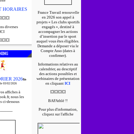
iste
ET HORAIRES
France Travail renouvelle
en 2026 son appel à

💥
💥
projets « Les clubs sportifs
ns diverses
engagés », destiné à
ICI
accompagner les actions
d’insertion par le sport

💥
💥
auquel vous êtes éligibles.
D
emande a déposer via le
Compte Asso (dates à
NING
confirmer).
Informations relatives au
calendrier, au descriptif
des actions possibles et
RIER 2026
webinaires de présentation
👟
en cliquant
ICI
 le 03/02/2026
os affiches à
💥
💥
💥
💥
ok.fr, nous les
BAFAthlé !!
s ci-dessous
Pour plus d'information,
-----------
cliquez sur l'affiche