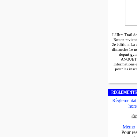
L'Ultra Trail 
Rouen revient
2e édition. La 
dimanche 1e n
départ gy
ANQUETIL
Informations 
pour les insc
-------
REGLEMENTS
Règlementati
hors
💥

Mémo t
Pour res