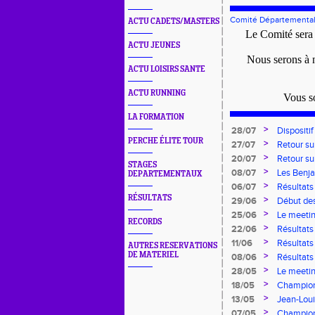
Comité Départemental
ACTU CADETS/MASTERS
Le Comité sera
ACTU JEUNES
Nous serons à 
ACTU LOISIRS SANTE
ACTU RUNNING
Vous so
LA FORMATION
>
28/07
Dispositi
PERCHE ÉLITE TOUR
pour l'em
>
27/07
Retour su
>
20/07
Retour su
STAGES
>
08/07
Les Benja
DEPARTEMENTAUX
>
06/07
Résultats
Pointes d
RÉSULTATS
>
29/06
Début des
>
25/06
Le meetin
RECORDS
>
22/06
Résultat
>
11/06
Résultat
AUTRES RESERVATIONS
DE MATERIEL
>
08/06
Résultats
8.2.2.8 e
>
28/05
Le meetin
CDA 76
>
18/05
Champion
>
13/05
Jean-Lou
>
07/05
Champion