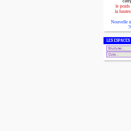
caté
le poids
la haute
Nouvelle n
7
LES ESPACES