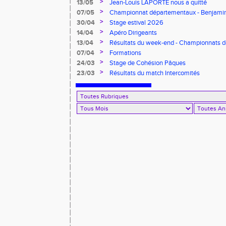
>
13/05
Jean-Louis LAPORTE nous a quitté
>
07/05
Championnat départementaux - Benjami
>
30/04
Stage estival 2026
>
14/04
Apéro Dirigeants
>
13/04
Résultats du week-end - Championnats 
Benjamins/Minimes - EO Adultes
>
07/04
Formations
>
24/03
Stage de Cohésion Pâques
>
23/03
Résultats du match Intercomités