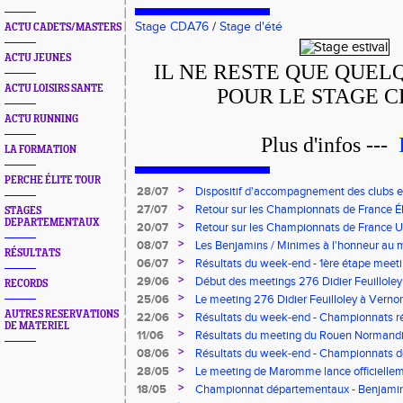
Stage CDA76
/
Stage d'été
ACTU CADETS/MASTERS
ACTU JEUNES
IL NE RESTE QUE QUEL
ACTU LOISIRS SANTE
POUR LE STAGE CD
ACTU RUNNING
Plus d'infos ---
LA FORMATION
PERCHE ÉLITE TOUR
>
28/07
Dispositif d'accompagnement des clubs 
pour l'embauche de volontaires au service
>
27/07
Retour sur les Championnats de France Éli
STAGES
DEPARTEMENTAUX
>
20/07
Retour sur les Championnats de France U*
>
08/07
Les Benjamins / Minimes à l'honneur au
RÉSULTATS
>
06/07
Résultats du week-end - 1ère étape meeti
Pointes d'Or - Pré-France CJESM
>
29/06
Début des meetings 276 Didier Feuilloley
RECORDS
>
25/06
Le meeting 276 Didier Feuilloley à Vernon
AUTRES RESERVATIONS
>
22/06
Résultats du week-end - Championnats r
DE MATERIEL
>
11/06
Résultats du meeting du Rouen Normandi
>
08/06
Résultats du week-end - Championnats d
8.2.2.8 et Finale départementale des tria
>
28/05
Le meeting de Maromme lance officiellem
CDA 76
>
18/05
Championnat départementaux - Benjamins