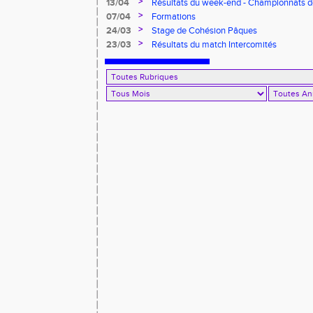
>
13/04
Résultats du week-end - Championnats 
Benjamins/Minimes - EO Adultes
>
07/04
Formations
>
24/03
Stage de Cohésion Pâques
>
23/03
Résultats du match Intercomités