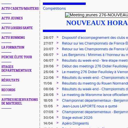
Compètitions
ACTU CADETS/MASTERS
ACTU JEUNES
NOUVEAUX HORAIR
ACTU LOISIRS SANTE
>
28/07
Dispositif d'accompagnement des clubs 
ACTU RUNNING
pour l'embauche de volontaires au service
>
27/07
Retour sur les Championnats de France Éli
LA FORMATION
>
20/07
Retour sur les Championnats de France U*
>
08/07
Les Benjamins / Minimes à l'honneur au
PERCHE ÉLITE TOUR
>
06/07
Résultats du week-end - 1ère étape meeti
Pointes d'Or - Pré-France CJESM
>
29/06
Début des meetings 276 Didier Feuilloley
STAGES
DEPARTEMENTAUX
>
25/06
Le meeting 276 Didier Feuilloley à Vernon
>
22/06
Résultats du week-end - Championnats r
RÉSULTATS
>
11/06
Résultats du meeting du Rouen Normandi
>
08/06
Résultats du week-end - Championnats d
RECORDS
8.2.2.8 et Finale départementale des tria
>
28/05
Le meeting de Maromme lance officiellem
CDA 76
>
AUTRES RESERVATIONS
18/05
Championnat départementaux - Benjamins
DE MATERIEL
>
13/05
Jean-Louis LAPORTE nous a quitté
>
07/05
Championnat départementaux - Benjami
>
30/04
Stage estival 2026
>
14/04
Apéro Dirigeants