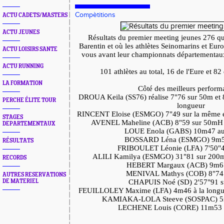
Compètitions
ACTU CADETS/MASTERS
ACTU JEUNES
Résultats du premier meeting jeunes 276 qu
Barentin et où les athlètes Seinomarins et Euro
ACTU LOISIRS SANTE
vous avant leur championnats départementau
ACTU RUNNING
101 athlètes au total, 16 de l'Eure et 8
LA FORMATION
Côté des meilleurs perform
DROUA Keila (SS76) réalise 7"76 sur 50m et
PERCHE ÉLITE TOUR
longueur
RINCENT Eloise (ESMGO) 7"49 sur la même é
STAGES
AVENEL Maheline (ACB) 8"59 sur 50mH e
DEPARTEMENTAUX
LOUE Enola (GABS) 10m47 au t
BOSSARD Léna (ESMGO) 9m59
RÉSULTATS
FRIBOULET Léonie (LFA) 7'50"
ALILI Kamilya (ESMGO) 31"81 sur 200
RECORDS
HEBERT Margaux (ACB) 9m61
MENIVAL Mathys (COB) 8"74
AUTRES RESERVATIONS
DE MATERIEL
CHAPUIS Noé (SD) 2'57"91 
FEUILLOLEY Maxime (LFA) 4m46 à la longueu
KAMIAKA-LOLA Steeve (SOSPAC) 5m5
LECHENE Louis (CORE) 11m53 au