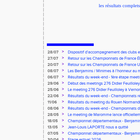
les résultats complet
>
28/07
Dispositif d'accompagnement des clubs 
pour l'embauche de volontaires au service
>
27/07
Retour sur les Championnats de France Éli
>
20/07
Retour sur les Championnats de France U*
>
08/07
Les Benjamins / Minimes à l'honneur au
>
06/07
Résultats du week-end - 1ère étape meeti
Pointes d'Or - Pré-France CJESM
>
29/06
Début des meetings 276 Didier Feuilloley
>
25/06
Le meeting 276 Didier Feuilloley à Vernon
>
22/06
Résultats du week-end - Championnats r
>
11/06
Résultats du meeting du Rouen Normandi
>
08/06
Résultats du week-end - Championnats d
8.2.2.8 et Finale départementale des tria
>
28/05
Le meeting de Maromme lance officiellem
CDA 76
>
18/05
Championnat départementaux - Benjamins
>
13/05
Jean-Louis LAPORTE nous a quitté
>
07/05
Championnat départementaux - Benjami
>
30/04
Stage estival 2026