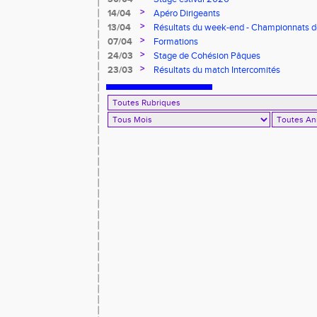
>
14/04
Apéro Dirigeants
>
13/04
Résultats du week-end - Championnats 
Benjamins/Minimes - EO Adultes
>
07/04
Formations
>
24/03
Stage de Cohésion Pâques
>
23/03
Résultats du match Intercomités