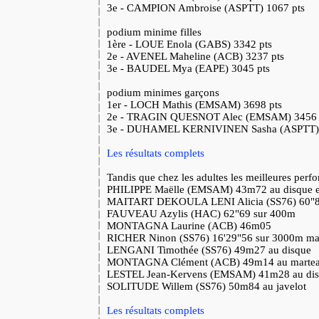
3e - CAMPION Ambroise (ASPTT) 1067 pts
podium minime filles
1ère - LOUE Enola (GABS) 3342 pts
2e - AVENEL Maheline (ACB) 3237 pts
3e - BAUDEL Mya (EAPE) 3045 pts
podium minimes garçons
1er - LOCH Mathis (EMSAM) 3698 pts
2e - TRAGIN QUESNOT Alec (EMSAM) 3456 
3e - DUHAMEL KERNIVINEN Sasha (ASPTT) 
Les résultats complets
Tandis que chez les adultes les meilleures perfo
PHILIPPE Maëlle (EMSAM) 43m72 au disque e
MAITART DEKOULA LENI Alicia (SS76) 60"8
FAUVEAU Azylis (HAC) 62"69 sur 400m
MONTAGNA Laurine (ACB) 46m05
RICHER Ninon (SS76) 16'29"56 sur 3000m ma
LENGANI Timothée (SS76) 49m27 au disque
MONTAGNA Clément (ACB) 49m14 au marte
LESTEL Jean-Kervens (EMSAM) 41m28 au di
SOLITUDE Willem (SS76) 50m84 au javelot
Les résultats complets