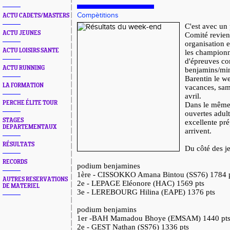
Compètitions
ACTU CADETS/MASTERS
C'est avec un 
ACTU JEUNES
Comité revien
organisation e
ACTU LOISIRS SANTE
les champion
d'épreuves c
ACTU RUNNING
benjamins/min
Barentin le w
LA FORMATION
vacances, sam
avril.
PERCHE ÉLITE TOUR
Dans le même
ouvertes adult
STAGES
excellente pré
DEPARTEMENTAUX
arrivent.
RÉSULTATS
Du côté des j
RECORDS
podium benjamines
1ère - CISSOKKO Amana Bintou (SS76) 1784 
AUTRES RESERVATIONS
2e - LEPAGE Eléonore (HAC) 1569 pts
DE MATERIEL
3e - LEREBOURG Hilina (EAPE) 1376 pts
podium benjamins
1er -BAH Mamadou Bhoye (EMSAM) 1440 pt
2e - GEST Nathan (SS76) 1336 pts