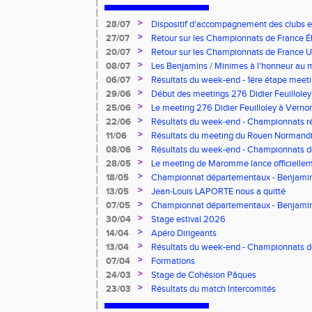
>
28/07
Dispositif d'accompagnement des clubs 
pour l'embauche de volontaires au service
>
27/07
Retour sur les Championnats de France Éli
>
20/07
Retour sur les Championnats de France U*
>
08/07
Les Benjamins / Minimes à l'honneur au
>
06/07
Résultats du week-end - 1ère étape meeti
Pointes d'Or - Pré-France CJESM
>
29/06
Début des meetings 276 Didier Feuilloley
>
25/06
Le meeting 276 Didier Feuilloley à Vernon
>
22/06
Résultats du week-end - Championnats r
>
11/06
Résultats du meeting du Rouen Normandi
>
08/06
Résultats du week-end - Championnats d
8.2.2.8 et Finale départementale des tria
>
28/05
Le meeting de Maromme lance officiellem
CDA 76
>
18/05
Championnat départementaux - Benjamins
>
13/05
Jean-Louis LAPORTE nous a quitté
>
07/05
Championnat départementaux - Benjami
>
30/04
Stage estival 2026
>
14/04
Apéro Dirigeants
>
13/04
Résultats du week-end - Championnats 
Benjamins/Minimes - EO Adultes
>
07/04
Formations
>
24/03
Stage de Cohésion Pâques
>
23/03
Résultats du match Intercomités