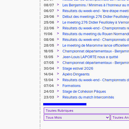
>
08/07
Les Benjamins / Minimes à l'honneur au
>
06/07
Résultats du week-end - 1ère étape meeti
Pointes d'Or - Pré-France CJESM
>
29/06
Début des meetings 276 Didier Feuilloley
>
25/06
Le meeting 276 Didier Feuilloley à Vernon
>
22/06
Résultats du week-end - Championnats r
>
11/06
Résultats du meeting du Rouen Normandi
>
08/06
Résultats du week-end - Championnats d
8.2.2.8 et Finale départementale des tria
>
28/05
Le meeting de Maromme lance officiellem
CDA 76
>
18/05
Championnat départementaux - Benjamins
>
13/05
Jean-Louis LAPORTE nous a quitté
>
07/05
Championnat départementaux - Benjami
>
30/04
Stage estival 2026
>
14/04
Apéro Dirigeants
>
13/04
Résultats du week-end - Championnats 
Benjamins/Minimes - EO Adultes
>
07/04
Formations
>
24/03
Stage de Cohésion Pâques
>
23/03
Résultats du match Intercomités