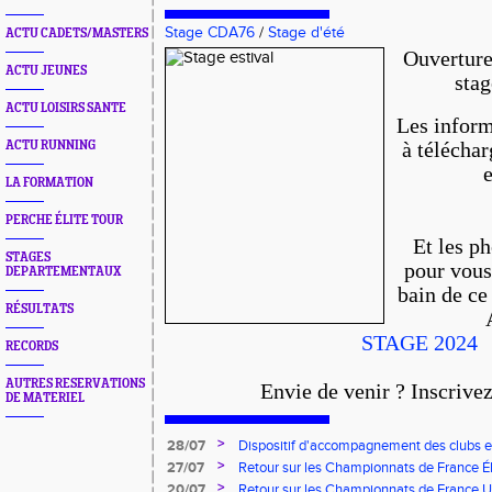
Stage CDA76
/
Stage d'été
ACTU CADETS/MASTERS
Ouverture
ACTU JEUNES
stag
ACTU LOISIRS SANTE
Les infor
ACTU RUNNING
à téléchar
LA FORMATION
PERCHE ÉLITE TOUR
Et les p
STAGES
pour vous
DEPARTEMENTAUX
bain de ce
RÉSULTATS
STAGE 2024
RECORDS
AUTRES RESERVATIONS
Envie de venir ? Inscrivez
DE MATERIEL
>
28/07
Dispositif d'accompagnement des clubs 
pour l'embauche de volontaires au service
>
27/07
Retour sur les Championnats de France Éli
>
20/07
Retour sur les Championnats de France U*