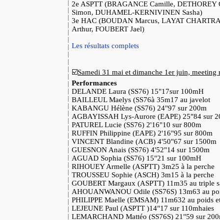
2e ASPTT (
BRAGANCE Camille
,
DETHOREY G
Simon
,
DUHAMEL-KERNIVINEN Sasha)
3e HAC (
BOUDAN Marcus
,
LAYAT CHARTRAI
Arthur
,
FOUBERT Jael)
Les résultats complets
☑️
Samedi 31 mai et dimanche 1er juin, meeting r
Performances
DELANDE Laura (SS76) 15"17sur 100mH
BAILLEUL Maelys (SS76à 35m17 au javelot
KABANGU Hélène (SS76) 24"97 sur 200m
AGBAYISSAH Lys-Aurore (EAPE) 25"84 sur 
PATUREL Lucie (SS76) 2'16"10 sur 800m
RUFFIN Philippine (EAPE) 2'16"95 sur 800m
VINCENT Blandine (ACB) 4'50"67 sur 1500m
GUESNON Anais (SS76) 4'52"14 sur 1500m
AGUAD Sophia (SS76) 15"21 sur 100mH
RIHOUEY Armelle (ASPTT) 3m25 à la perche
TROUSSEU Sophie (ASCH) 3m15 à la perche
GOUBERT Margaux (ASPTT) 11m35 au triple s
AHOUANWANOU Odile (SS76S) 13m63 au po
PHILIPPE Maelle (EMSAM) 11m632 au poids et
LEJEUNE Paul (ASPTT )14"17 sur 110mhaies
LEMARCHAND Mattéo (SS76S) 21"59 sur 20