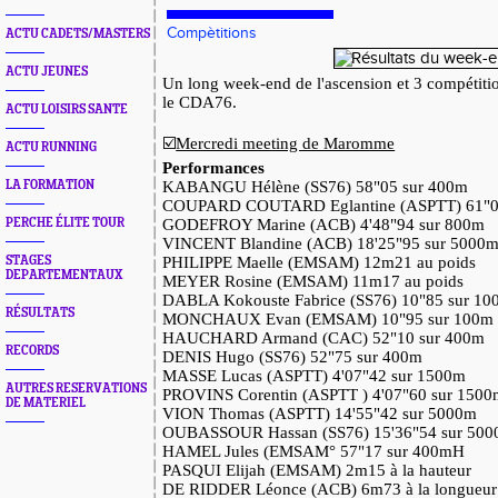
Compètitions
ACTU CADETS/MASTERS
ACTU JEUNES
Un long week-end de l'ascension et 3 compétiti
le CDA76.
ACTU LOISIRS SANTE
☑️
Mercredi meeting de Maromme
ACTU RUNNING
Performances
LA FORMATION
KABANGU Hélène (SS76) 58"05 sur 400m
COUPARD COUTARD Eglantine (ASPTT) 61"0
PERCHE ÉLITE TOUR
GODEFROY Marine (ACB) 4'48"94 sur 800m
VINCENT Blandine (ACB) 18'25"95 sur 5000
STAGES
PHILIPPE Maelle (EMSAM) 12m21 au poids
DEPARTEMENTAUX
MEYER Rosine (EMSAM) 11m17 au poids
DABLA Kokouste Fabrice (SS76) 10"85 sur 10
RÉSULTATS
MONCHAUX Evan (EMSAM) 10"95 sur 100m
HAUCHARD Armand (CAC) 52"10 sur 400m
RECORDS
DENIS Hugo (SS76) 52"75 sur 400m
MASSE Lucas (ASPTT) 4'07"42 sur 1500m
AUTRES RESERVATIONS
PROVINS Corentin (ASPTT ) 4'07"60 sur 150
DE MATERIEL
VION Thomas (ASPTT) 14'55"42 sur 5000m
OUBASSOUR Hassan (SS76) 15'36"54 sur 50
HAMEL Jules (EMSAM° 57"17 sur 400mH
PASQUI Elijah (EMSAM) 2m15 à la hauteur
DE RIDDER Léonce (ACB) 6m73 à la longueur