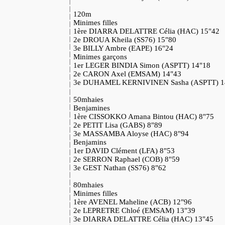
120m
Minimes filles
1ère DIARRA DELATTRE Célia (HAC) 15"42
2e DROUA Kheila (SS76) 15"80
3e BILLY Ambre (EAPE) 16"24
Minimes garçons
1er LEGER BINDIA Simon (ASPTT) 14"18
2e CARON Axel (EMSAM) 14"43
3e DUHAMEL KERNIVINEN Sasha (ASPTT) 1
50mhaies
Benjamines
1ère CISSOKKO Amana Bintou (HAC) 8"75
2e PETIT Lisa (GABS) 8"89
3e MASSAMBA Aloyse (HAC) 8"94
Benjamins
1er DAVID Clément (LFA) 8"53
2e SERRON Raphael (COB) 8"59
3e GEST Nathan (SS76) 8"62
80mhaies
Minimes filles
1ère AVENEL Maheline (ACB) 12"96
2e LEPRETRE Chloé (EMSAM) 13"39
3e DIARRA DELATTRE Célia (HAC) 13"45