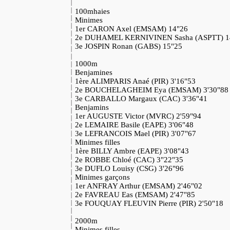
100mhaies
Minimes
1er CARON Axel (EMSAM) 14"26
2e DUHAMEL KERNIVINEN Sasha (ASPTT) 1
3e JOSPIN Ronan (GABS) 15"25
1000m
Benjamines
1ère ALIMPARIS Anaé (PIR) 3'16"53
2e BOUCHELAGHEIM Eya (EMSAM) 3'30"88
3e CARBALLO Margaux (CAC) 3'36"41
Benjamins
1er AUGUSTE Victor (MVRC) 2'59"94
2e LEMAIRE Basile (EAPE) 3'06"48
3e LEFRANCOIS Mael (PIR) 3'07"67
Minimes filles
1ère BILLY Ambre (EAPE) 3'08"43
2e ROBBE Chloé (CAC) 3"22"35
3e DUFLO Louisy (CSG) 3'26"96
Minimes garçons
1er ANFRAY Arthur (EMSAM) 2'46"02
2e FAVREAU Eas (EMSAM) 2'47"85
3e FOUQUAY FLEUVIN Pierre (PIR) 2'50"18
2000m
Minimes filles