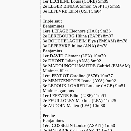
1er LECHENE Louis (CORE) 5m89
2e LEGER BINDIA Simon (ASPTT) 5m69
3e LEFEVRE Elliot (USF) 5m04
Triple saut
Benjamines
1ère LEPAGE Eleonore (HAC) 9m33
2e LEREBOURG Hilina (EAPE) 8m97
3e BOUCHELAGHEIM Elya (EMSAM) 8m78
3e LEFEBVRE Juline (ANA) 8m78
Benjamins
1er DAVID Clément (LFA) 10m70
2e DHONT Julian (ANA) 8m92
3e MADOUNGOU MAITRE Gabriel (EMSAM)
Minimes filles
1ère PEYROT Caroline (SS76) 10m77
2e MENTZENIOTIS Ivana (AYA) 9m92
3e LEDOUX LOARER Louane ( ACB) 9m51
Minimes garçons
1er LEFEVRE Elliot ( USF) 11m91
2e FEUILLOLEY Maxime (LFA) 11m25
3e AUDOIN Mattéo (LFA) 10m80
Perche
Benjamines
1ère GOSSELIN Louise (ASPTT) 1m50
2e MAURICKX Clara (ASPTT) 1m40