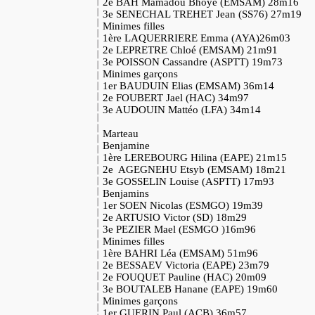
2e BAH Mamadou Bhoye (EMSAM) 28m16
3e SENECHAL TREHET Jean (SS76) 27m19
Minimes filles
1ère LAQUERRIERE Emma (AYA)26m03
2e LEPRETRE Chloé (EMSAM) 21m91
3e POISSON Cassandre (ASPTT) 19m73
Minimes garçons
1er BAUDUIN Elias (EMSAM) 36m14
2e FOUBERT Jael (HAC) 34m97
3e AUDOUIN Mattéo (LFA) 34m14
Marteau
Benjamine
1ère LEREBOURG Hilina (EAPE) 21m15
2e AGEGNEHU Etsyb (EMSAM) 18m21
3e GOSSELIN Louise (ASPTT) 17m93
Benjamins
1er SOEN Nicolas (ESMGO) 19m39
2e ARTUSIO Victor (SD) 18m29
3e PEZIER Mael (ESMGO )16m96
Minimes filles
1ère BAHRI Léa (EMSAM) 51m96
2e BESSAEV Victoria (EAPE) 23m79
2e FOUQUET Pauline (HAC) 20m09
3e BOUTALEB Hanane (EAPE) 19m60
Minimes garçons
1er GUERIN Paul (ACB) 36m57