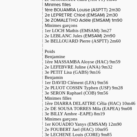
Minimes filles
1ère BOUAMRA Louise (ASPTT) 2m30
2e LEPRETRE Chloé (EMSAM) 2m30
3e ZOMALETHO Adèle (EMSAM) 1m90
Minimes garçons
1er LOCH Mathis (EMSAM) 3m27
2e LEBLANC Jules (
EMSAM) 2m90
3e BELLOUARD Pierre (ASPTT) 2m60
Poids
Benjamine
1ère MASSAMBA Aloyse (HAC) 9m59
2e LEFEBVRE Juline (ANA) 9m32
3e PETIT Lisa (GABS) 9m16
Benjamin
1er DAVID Clément (LFA) 9m56
2e PLUOT COSSIN Typhen (USF) 9m28
3e SERON Raphael (COB) 9m56
Minimes filles
1ère DIARRA DELATTRE Célia (HAC) 10m46
2e DE SOUSA TORRES Mila (EAPEA) 9m08
3e BILLY Ambre -EAPE) 8m19
Minimes garçons
1er KOUADIO Yanys (EMSAM) 12m90
2e FOUBERT Jael (HAC) 10m95
3e LECHENE Louis (CORE) 9m85