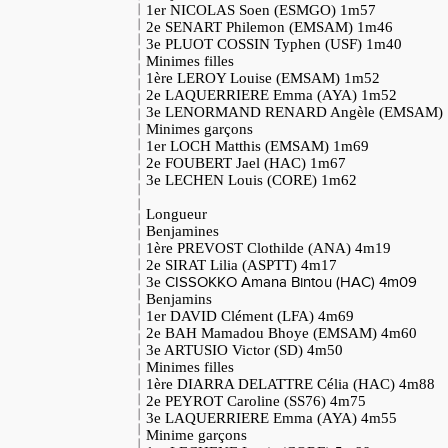
1er NICOLAS Soen (ESMGO) 1m57
2e SENART Philemon (EMSAM) 1m46
3e PLUOT COSSIN Typhen (USF) 1m40
Minimes filles
1ère LEROY Louise (EMSAM) 1m52
2e LAQUERRIERE Emma (AYA) 1m52
3e LENORMAND RENARD Angèle (EMSAM)
Minimes garçons
1er LOCH Matthis (EMSAM) 1m69
2e FOUBERT Jael (HAC) 1m67
3e LECHEN Louis (CORE) 1m62
Longueur
Benjamines
1ère PREVOST Clothilde (ANA) 4m19
2e SIRAT Lilia (ASPTT) 4m17
3e
CISSOKKO Amana Bintou (HAC) 4m09
Benjamins
1er DAVID Clément (LFA) 4m69
2e BAH Mamadou Bhoye (EMSAM) 4m60
3e ARTUSIO Victor (SD) 4m50
Minimes filles
1ère DIARRA DELATTRE Célia (HAC) 4m88
2e PEYROT Caroline (SS76) 4m75
3e LAQUERRIERE Emma (AYA) 4m55
Minime garçons