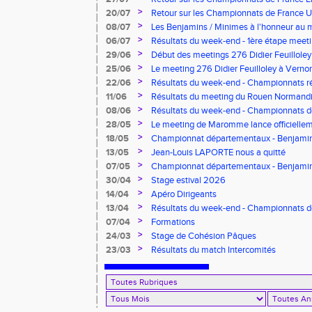
>
20/07
Retour sur les Championnats de France U*
>
08/07
Les Benjamins / Minimes à l'honneur au
>
06/07
Résultats du week-end - 1ère étape meeti
Pointes d'Or - Pré-France CJESM
>
29/06
Début des meetings 276 Didier Feuilloley
>
25/06
Le meeting 276 Didier Feuilloley à Vernon
>
22/06
Résultats du week-end - Championnats r
>
11/06
Résultats du meeting du Rouen Normandi
>
08/06
Résultats du week-end - Championnats d
8.2.2.8 et Finale départementale des tria
>
28/05
Le meeting de Maromme lance officiellem
CDA 76
>
18/05
Championnat départementaux - Benjamins
>
13/05
Jean-Louis LAPORTE nous a quitté
>
07/05
Championnat départementaux - Benjami
>
30/04
Stage estival 2026
>
14/04
Apéro Dirigeants
>
13/04
Résultats du week-end - Championnats 
Benjamins/Minimes - EO Adultes
>
07/04
Formations
>
24/03
Stage de Cohésion Pâques
>
23/03
Résultats du match Intercomités