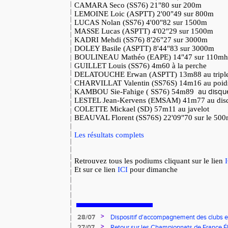
CAMARA Seco (SS76) 21"80 sur 200m
LEMOINE Loic (ASPTT) 2'00"49 sur 800m
LUCAS Nolan (SS76) 4'00"82 sur 1500m
MASSE Lucas (ASPTT) 4'02"29 sur 1500m
KADRI Mehdi (SS76) 8'26"27 sur 3000m
DOLEY Basile (ASPTT) 8'44"83 sur 3000m
BOULINEAU Mathéo (EAPE) 14"47 sur 110mh
GUILLET Louis (SS76) 4m60 à la perche
DELATOUCHE Erwan (ASPTT) 13m88 au triple
CHARVILLAT Valentin (SS76S) 14m16 au poid
KAMBOU Sie-Fahige ( SS76) 54m89
au disqu
LESTEL Jean-Kervens (EMSAM) 41m77 au dis
COLETTE Mickael (SD) 57m11 au javelot
BEAUVAL Florent (SS76S) 22'09"70 sur le 50
Les résultats complets
Retrouvez tous les podiums cliquant sur le lien
Et sur ce lien
ICI
pour dimanche
>
28/07
Dispositif d'accompagnement des clubs 
pour l'embauche de volontaires au service
>
27/07
Retour sur les Championnats de France Éli