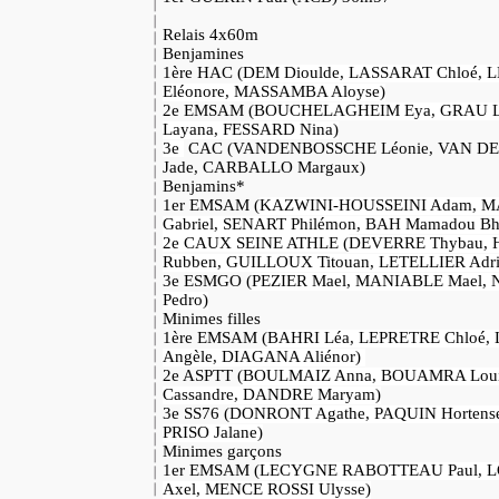
Relais 4x60m
Benjamines
1ère HAC (
DEM Dioulde
,
LASSARAT Chloé
,
L
Eléonore
,
MASSAMBA Aloyse)
2e EMSAM (
BOUCHELAGHEIM Eya
,
GRAU L
Layana
,
FESSARD Nina)
3e
CAC (
VANDENBOSSCHE Léonie
,
VAN DE
Jade
,
CARBALLO Margaux)
Benjamins*
1er EMSAM (
KAZWINI-HOUSSEINI Adam
,
M
Gabriel
,
SENART Philémon,
BAH Mamadou Bh
2e CAUX SEINE ATHLE (
DEVERRE Thybau
,
Rubben
,
GUILLOUX Titouan
,
LETELLIER Adri
3e ESMGO (
PEZIER Mael
,
MANIABLE Mael
,
Pedro)
Minimes filles
1ère EMSAM (
BAHRI Léa
,
LEPRETRE Chloé
,
Angèle
,
DIAGANA Aliénor)
2e ASPTT (
BOULMAIZ Anna
,
BOUAMRA Loui
Cassandre
,
DANDRE Maryam)
3e SS76 (
DONRONT Agathe,
PAQUIN Hortens
PRISO Jalane)
Minimes garçons
1er EMSAM (
LECYGNE RABOTTEAU Paul
,
L
Axel
,
MENCE ROSSI Ulysse)