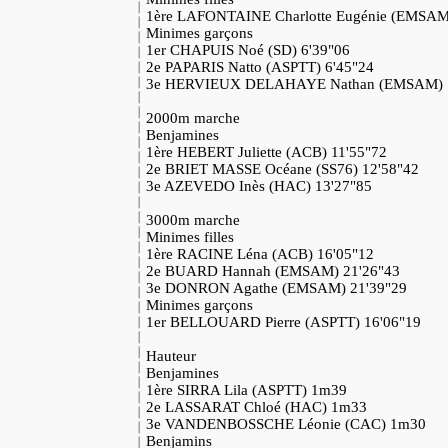
1ère LAFONTAINE Charlotte Eugénie (EMSAM
Minimes garçons
1er CHAPUIS Noé (SD) 6'39"06
2e PAPARIS Natto (ASPTT) 6'45"24
3e HERVIEUX DELAHAYE Nathan (EMSAM) 7
2000m marche
Benjamines
1ère HEBERT Juliette (ACB) 11'55"72
2e BRIET MASSE Océane (SS76) 12'58"42
3e AZEVEDO Inès (HAC) 13'27"85
3000m marche
Minimes filles
1ère RACINE Léna (ACB) 16'05"12
2e BUARD Hannah (EMSAM) 21'26"43
3e DONRON Agathe (EMSAM) 21'39"29
Minimes garçons
1er BELLOUARD Pierre (ASPTT) 16'06"19
Hauteur
Benjamines
1ère SIRRA Lila (ASPTT) 1m39
2e LASSARAT Chloé (HAC) 1m33
3e VANDENBOSSCHE Léonie (CAC) 1m30
Benjamins