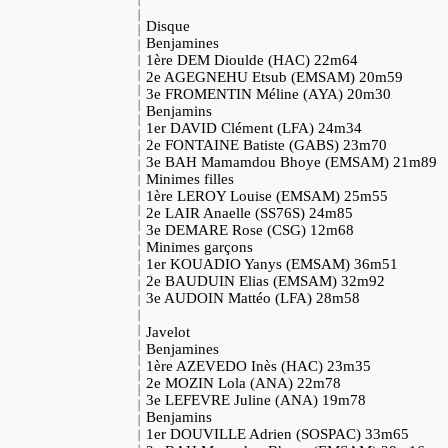
Disque
Benjamines
1ère DEM Dioulde (HAC) 22m64
2e AGEGNEHU Etsub (EMSAM) 20m59
3e FROMENTIN Méline (AYA) 20m30
Benjamins
1er DAVID Clément (LFA) 24m34
2e FONTAINE Batiste (GABS) 23m70
3e BAH Mamamdou Bhoye (EMSAM) 21m89
Minimes filles
1ère LEROY Louise (EMSAM) 25m55
2e LAIR Anaelle (SS76S) 24m85
3e DEMARE Rose (CSG) 12m68
Minimes garçons
1er KOUADIO Yanys (EMSAM) 36m51
2e BAUDUIN Elias (EMSAM) 32m92
3e AUDOIN Mattéo (LFA) 28m58
Javelot
Benjamines
1ère AZEVEDO Inès (HAC) 23m35
2e MOZIN Lola (ANA) 22m78
3e LEFEVRE Juline (ANA) 19m78
Benjamins
1er DOUVILLE Adrien (SOSPAC) 33m65