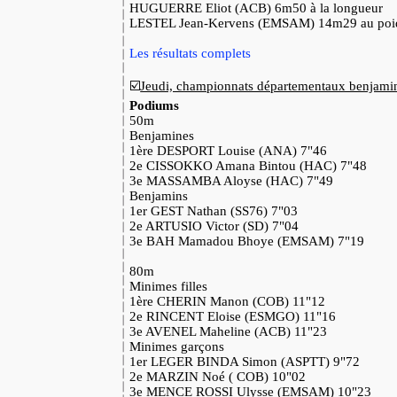
HUGUERRE Eliot (ACB) 6m50 à la longueur
LESTEL Jean-Kervens (EMSAM) 14m29 au poi
Les résultats complets
☑️
Jeudi, championnats départementaux benjami
Podiums
50m
Benjamines
1ère DESPORT Louise (ANA) 7"46
2e CISSOKKO Amana Bintou (HAC) 7"48
3e MASSAMBA Aloyse (HAC) 7"49
Benjamins
1er GEST Nathan (SS76) 7"03
2e ARTUSIO Victor (SD) 7"04
3e BAH Mamadou Bhoye (EMSAM) 7"19
80m
Minimes filles
1ère CHERIN Manon (COB) 11"12
2e RINCENT Eloise (ESMGO) 11"16
3e AVENEL Maheline (ACB) 11"23
Minimes garçons
1er LEGER BINDA Simon (ASPTT) 9"72
2e MARZIN Noé ( COB) 10"02
3e MENCE ROSSI Ulysse (EMSAM) 10"23