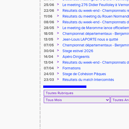
>
25/06
Le meeting 276 Didier Feuilloley à Vernon
>
22/06
Résultats du week-end - Championnats r
>
11/06
Résultats du meeting du Rouen Normandi
>
08/06
Résultats du week-end - Championnats d
8.2.2.8 et Finale départementale des tria
>
28/05
Le meeting de Maromme lance officiellem
CDA 76
>
18/05
Championnat départementaux - Benjamins
>
13/05
Jean-Louis LAPORTE nous a quitté
>
07/05
Championnat départementaux - Benjami
>
30/04
Stage estival 2026
>
14/04
Apéro Dirigeants
>
13/04
Résultats du week-end - Championnats 
Benjamins/Minimes - EO Adultes
>
07/04
Formations
>
24/03
Stage de Cohésion Pâques
>
23/03
Résultats du match Intercomités