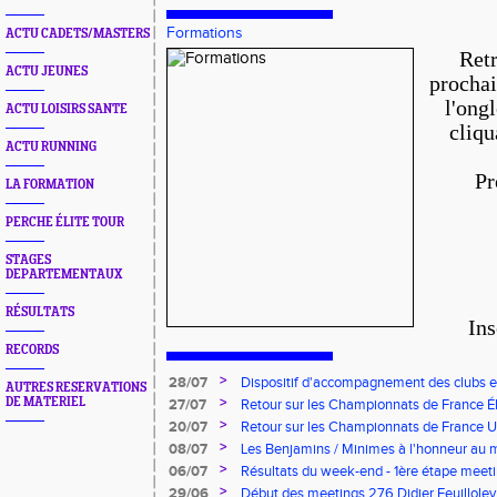
Formations
ACTU CADETS/MASTERS
Retr
ACTU JEUNES
prochai
l'ong
ACTU LOISIRS SANTE
cliqu
ACTU RUNNING
Pr
LA FORMATION
PERCHE ÉLITE TOUR
STAGES
DEPARTEMENTAUX
RÉSULTATS
Ins
RECORDS
>
28/07
Dispositif d'accompagnement des clubs 
AUTRES RESERVATIONS
pour l'embauche de volontaires au service
>
DE MATERIEL
27/07
Retour sur les Championnats de France Éli
>
20/07
Retour sur les Championnats de France U*
>
08/07
Les Benjamins / Minimes à l'honneur au
>
06/07
Résultats du week-end - 1ère étape meeti
Pointes d'Or - Pré-France CJESM
>
29/06
Début des meetings 276 Didier Feuilloley