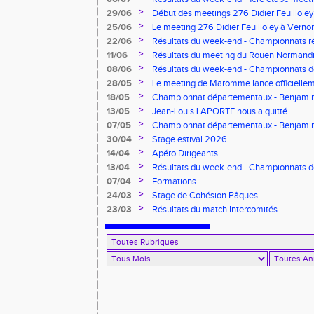
Pointes d'Or - Pré-France CJESM
>
29/06
Début des meetings 276 Didier Feuilloley
>
25/06
Le meeting 276 Didier Feuilloley à Vernon
>
22/06
Résultats du week-end - Championnats r
>
11/06
Résultats du meeting du Rouen Normandi
>
08/06
Résultats du week-end - Championnats d
8.2.2.8 et Finale départementale des tria
>
28/05
Le meeting de Maromme lance officiellem
CDA 76
>
18/05
Championnat départementaux - Benjamins
>
13/05
Jean-Louis LAPORTE nous a quitté
>
07/05
Championnat départementaux - Benjami
>
30/04
Stage estival 2026
>
14/04
Apéro Dirigeants
>
13/04
Résultats du week-end - Championnats 
Benjamins/Minimes - EO Adultes
>
07/04
Formations
>
24/03
Stage de Cohésion Pâques
>
23/03
Résultats du match Intercomités