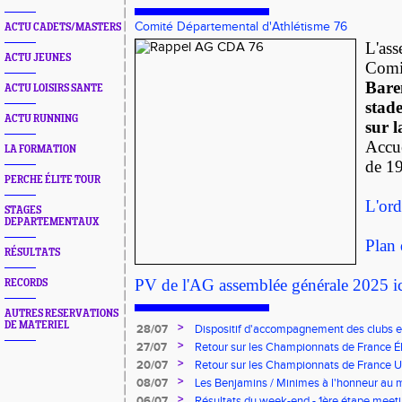
Comité Départemental d'Athlétisme 76
ACTU CADETS/MASTERS
L'ass
ACTU JEUNES
Comit
Bare
ACTU LOISIRS SANTE
stad
ACTU RUNNING
sur l
Accue
LA FORMATION
de 1
PERCHE ÉLITE TOUR
L'ord
STAGES
DEPARTEMENTAUX
Plan 
RÉSULTATS
PV de l'AG assemblée générale 2025 ic
RECORDS
AUTRES RESERVATIONS
DE MATERIEL
>
28/07
Dispositif d'accompagnement des clubs 
pour l'embauche de volontaires au service
>
27/07
Retour sur les Championnats de France Éli
>
20/07
Retour sur les Championnats de France U*
>
08/07
Les Benjamins / Minimes à l'honneur au
>
06/07
Résultats du week-end - 1ère étape meeti