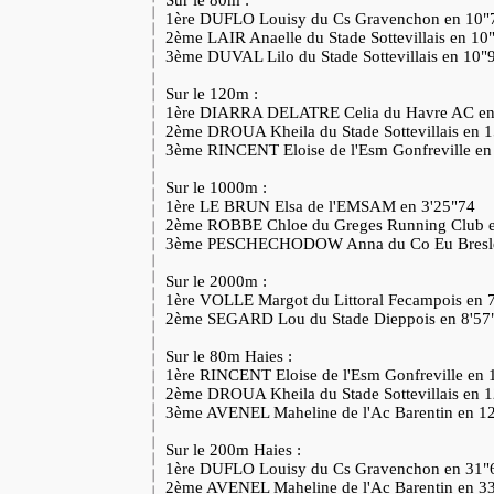
Sur le 80m :
1ère DUFLO Louisy du Cs Gravenchon en 10
2ème LAIR Anaelle du Stade Sottevillais en 1
3ème DUVAL Lilo du Stade Sottevillais en 10
Sur le 120m :
1ère DIARRA DELATRE Celia du Havre AC e
2ème DROUA Kheila du Stade Sottevillais en 
3ème RINCENT Eloise de l'Esm Gonfreville e
Sur le 1000m :
1ère LE BRUN Elsa de l'EMSAM en 3'25"74
2ème ROBBE Chloe du Greges Running Club 
3ème PESCHECHODOW Anna du Co Eu Bresle
Sur le 2000m :
1ère VOLLE Margot du Littoral Fecampois en 
2ème SEGARD Lou du Stade Dieppois en 8'5
Sur le 80m Haies :
1ère RINCENT Eloise de l'Esm Gonfreville en
2ème DROUA Kheila du Stade Sottevillais en 
3ème AVENEL Maheline de l'Ac Barentin en 1
Sur le 200m Haies :
1ère DUFLO Louisy du Cs Gravenchon en 31
2ème AVENEL Maheline de l'Ac Barentin en 3