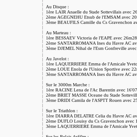
Au Disque :
1ère LAIR Anaelle du Stade Sottevillais avec
2ème AGEGNEHU Etsub de l'EMSAM avec 2
3ème BEAUFILS Camille du Cs Gravenchon 
Au Marteau :
1ère BESSAEV Victoria de l'EAPE avec 26m2
2ème SANTARROMANA Ines du Havre AC a
3ème DJEMEL Nihal de l'Esm Gonfreville av
Au Javelot :
1ère LAQUERRIERE Emma de l'Amicale Yvet
2ème LOUE Enola de l'Union Sportive avec 
3ème SANTARROMANA Ines du Havre AC av
Sur le 3000m Marche :
1ère RACINE Lena de l'Ac Barentin avec 16'0
2ème BRIET MASSE Oceane du Stade Sottevill
3ème DRIDI Camila de l'ASPTT Rouen avec 2
Sur le Triathlon :
1ère DIARRA DELATRE Celia du Havre AC av
2ème DUFLO Louisy du Cs Gravenchon avec 1
3ème LAQUERRIERE Emma de l'Amicale Yveto
Sur les Relais 4x60m :