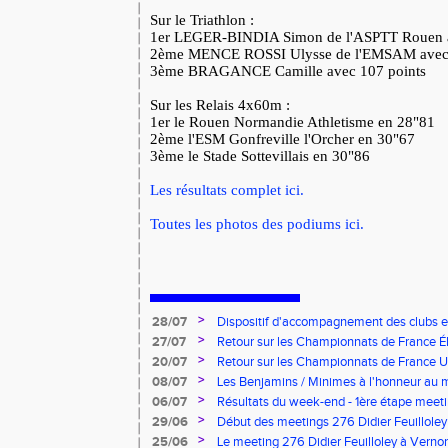
Sur le Triathlon :
1er LEGER-BINDIA Simon de l'ASPTT Rouen 
2ème MENCE ROSSI Ulysse de l'EMSAM avec
3ème BRAGANCE Camille avec 107 points
Sur les Relais 4x60m :
1er le Rouen Normandie Athletisme en 28"81
2ème l'ESM Gonfreville l'Orcher en 30"67
3ème le Stade Sottevillais en 30"86
Les résultats complet ici.
Toutes les photos des podiums ici.
>
28/07
Dispositif d'accompagnement des clubs 
pour l'embauche de volontaires au service
>
27/07
Retour sur les Championnats de France Éli
>
20/07
Retour sur les Championnats de France U*
>
08/07
Les Benjamins / Minimes à l'honneur au
>
06/07
Résultats du week-end - 1ère étape meeti
Pointes d'Or - Pré-France CJESM
>
29/06
Début des meetings 276 Didier Feuilloley
>
25/06
Le meeting 276 Didier Feuilloley à Vernon