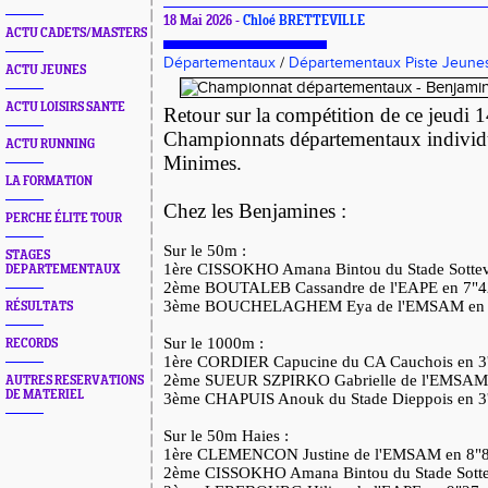
18 Mai 2026 -
Chloé BRETTEVILLE
ACTU CADETS/MASTERS
Départementaux
/
Départementaux Piste Jeune
ACTU JEUNES
ACTU LOISIRS SANTE
Retour sur la compétition de ce jeudi 
Championnats départementaux individ
ACTU RUNNING
Minimes.
LA FORMATION
Chez les Benjamines :
PERCHE ÉLITE TOUR
Sur le 50m :
STAGES
1ère CISSOKHO Amana Bintou du Stade Sottevi
DEPARTEMENTAUX
2ème BOUTALEB Cassandre de l'EAPE en 7"
3ème BOUCHELAGHEM Eya de l'EMSAM en
RÉSULTATS
Sur le 1000m :
RECORDS
1ère CORDIER Capucine du CA Cauchois en 
2ème SUEUR SZPIRKO Gabrielle de l'EMSAM
AUTRES RESERVATIONS
DE MATERIEL
3ème CHAPUIS Anouk du Stade Dieppois en 
Sur le 50m Haies :
1ère CLEMENCON Justine de l'EMSAM en 8"
2ème CISSOKHO Amana Bintou du Stade Sottev