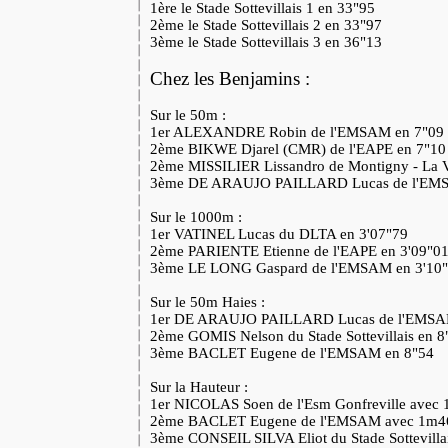
1ère le Stade Sottevillais 1 en 33"95
2ème le Stade Sottevillais 2 en 33"97
3ème le Stade Sottevillais 3 en 36"13
Chez les Benjamins :
Sur le 50m :
1er ALEXANDRE Robin de l'EMSAM en 7"09
2ème BIKWE Djarel (CMR) de l'EAPE en 7"1
2ème MISSILIER Lissandro de Montigny - La V
3ème DE ARAUJO PAILLARD Lucas de l'EM
Sur le 1000m :
1er VATINEL Lucas du DLTA en 3'07"79
2ème PARIENTE Etienne de l'EAPE en 3'09"0
3ème LE LONG Gaspard de l'EMSAM en 3'10
Sur le 50m Haies :
1er DE ARAUJO PAILLARD Lucas de l'EMSA
2ème GOMIS Nelson du Stade Sottevillais en 
3ème BACLET Eugene de l'EMSAM en 8"54
Sur la Hauteur :
1er NICOLAS Soen de l'Esm Gonfreville avec
2ème BACLET Eugene de l'EMSAM avec 1m
3ème CONSEIL SILVA Eliot du Stade Sottevill