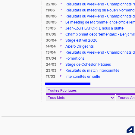
>
22/06
Résultats du week-end - Championnats r
>
11/06
Résultats du meeting du Rouen Normandi
>
08/06
Résultats du week-end - Championnats d
8.2.2.8 et Finale départementale des tria
>
28/05
Le meeting de Maromme lance officiellem
CDA 76
>
13/05
Jean-Louis LAPORTE nous a quitté
>
07/05
Championnat départementaux - Benjami
>
30/04
Stage estival 2026
>
14/04
Apéro Dirigeants
>
13/04
Résultats du week-end - Championnats 
Benjamins/Minimes - EO Adultes
>
07/04
Formations
>
24/03
Stage de Cohésion Pâques
>
23/03
Résultats du match Intercomités
>
17/03
Intercomités en salle