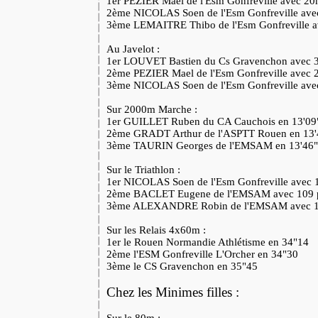
1er PEZIER Mael de l'Esm Gonfreville avec 
2ème NICOLAS Soen de l'Esm Gonfreville av
3ème LEMAITRE Thibo de l'Esm Gonfreville 
Au Javelot :
1er LOUVET Bastien du Cs Gravenchon avec
2ème PEZIER Mael de l'Esm Gonfreville avec
3ème NICOLAS Soen de l'Esm Gonfreville av
Sur 2000m Marche :
1er GUILLET Ruben du CA Cauchois en 13'0
2ème GRADT Arthur de l'ASPTT Rouen en 13
3ème TAURIN Georges de l'EMSAM en 13'46
Sur le Triathlon :
1er NICOLAS Soen de l'Esm Gonfreville avec 
2ème BACLET Eugene de l'EMSAM avec 109 
3ème ALEXANDRE Robin de l'EMSAM avec 1
Sur les Relais 4x60m :
1er le Rouen Normandie Athlétisme en 34"14
2ème l'ESM Gonfreville L'Orcher en 34"30
3ème le CS Gravenchon en 35"45
Chez les Minimes filles :