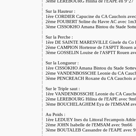
3ème LEREBOURG Hilina de l'EAPE en 9"27
Sur la Hauteur :
1ère CORDIER Capucine du CA Cauchois av
2ème FOUBERT Soline du Havre AC avec 1m
3ème CISSOKHO Amana Bintou du Stade Sotte
Sur la Perche :
1ère DE SAINTE MARESVILLE Gisele du Co E
2ème CAMPION Hortense de l'ASPTT Rouen 
3ème GOSSELIN Louise de l'ASPTT Rouen a
Sur la Longueur :
1ère CISSOKHO Amana Bintou du Stade Sottev
2ème VANDENBOSSCHE Leonie du CA Cauch
3ème PENCREACH Roxane du CA Cauchois 
Sur le Triple saut :
1ère VANDENBOSSCHE Leonie du CA Caucho
2ème LEREBOURG Hilina de l'EAPE avec 9
3ème BOUCHELAGHEM Eya de l'EMSAM av
Au Poids :
1ère LEDUEY Ines du Littoral Fecampois Athl
2ème JOHN Isabelle de l'EMSAM avec 9m66
3ème BOUTALEB Cassandre de l'EAPE avec