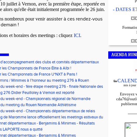
p
 10 juillet à Vernon, avec la première étape, reportée en
e alors qu'elle était initialement programmée le 26 juin.
- DATES 
ns nombreux pour veni
r assister à ces rendez-vous
💥

 demain !
Formatio
ons et horaires des meetings : cliquez
ICI
.
💥

AGENDA RUN
f d'accompagnement des clubs et comités départementaux
bauche de volontaires au service civique
r les Championnats de France Élite à Albi !
r les Championnats de France U*NXT à Paris !
mins / Minimes à l'honneur au meeting 276 à Rouen
CALEND
👟
mis à jour
 du week-end - 1ère étape meeting 276 - finale Nationale des
'Or - Pré-France CJESM
g 276 Didier Feuilloley à Vernon est reporté
Envoyez v
s du week-end - Championnats régional de Normandie
cda76@outlo
publieron
s du meeting du Rouen Normandie Athlétisme
 du week-end - Championnats départementaux de relais
-------
t Finale départementale des triathlons poussins
g de Maromme lance officiellement les meetings estivaux du
nat départementaux - Benjamins & Minimes - Résultats
is LAPORTE nous a quitté
nat départementaux - Benjamins & Minimes