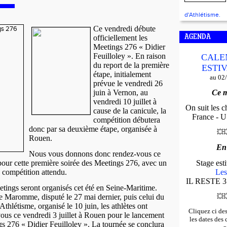
d'Athlétisme.
Ce vendredi débute
officiellement les
AGENDA
Meetings 276 « Didier
Feuilloley ». En raison
CALE
du report de la première
ESTIV
étape, initialement
au 02
prévue le vendredi 26
juin à Vernon, au
Ce m
vendredi 10 juillet à
On suit les 
cause de la canicule, la
France - U*
compétition débutera
donc par sa deuxième étape, organisée à
💥

Rouen.
En
Nous vous donnons donc rendez-vous ce
our cette première soirée des Meetings 276, avec un
Stage es
 compétition attendu.
Les
IL RESTE 3
etings seront organisés cet été en Seine-Maritime.
e Maromme, disputé le 27 mai dernier, puis celui du
💥

létisme, organisé le 10 juin, les athlètes ont
Cliquez ci de
ous ce vendredi 3 juillet à Rouen pour le lancement
les dates des
gs 276 « Didier Feuilloley ». La tournée se conclura