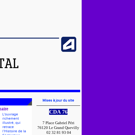
TAL
Mises à jour du site
naire
CDA 76
L'ouvrage
richement
illustré, qui
7 Place Gabriel Péri
retrace
76120 Le Grand Quevilly
l’Histoire de la
02 32 81 93 04