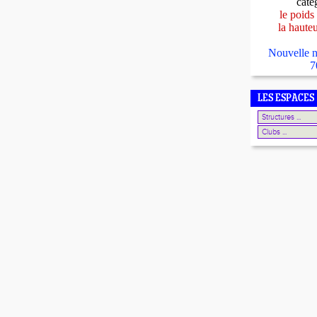
caté
le poids
la haute
Nouvelle n
7
LES ESPACES