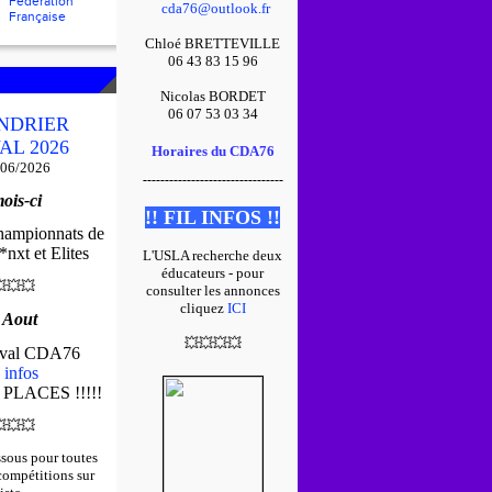
Fédération
cda76@outlook.fr
Française
Chloé BRETTEVILLE
06 43 83 15 96
Nicolas BORDET
06 07 53 03 34
NDRIER
AL 2026
Horaires du CDA76
/06/2026
--------------------------------
ois-ci
!! FIL INFOS !!
championnats de
nxt et Elites
L'USLA recherche deux
éducateurs - pour

💥
💥
consulter les annonces
cliquez
ICI
 Aout
💥
💥
💥
💥
tival CDA76
 infos
 PLACES !!!!!

💥
💥
ssous pour toutes
 compétitions sur