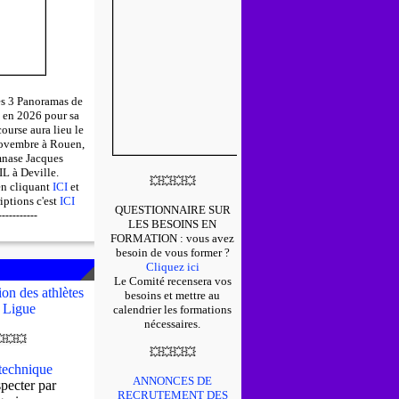
des 3 Panoramas de
 en 2026 pour sa
course aura lieu le
ovembre à Rouen,
mnase Jacques
 à Deville.
💥
💥
💥
💥
en cliquant
ICI
et
riptions c'est
ICI
QUESTIONNAIRE SUR
-----------
LES BESOINS EN
FORMATION : v
ous avez
besoin de vous former ?
Cliquez ici
Le Comité recensera vos
on des athlètes
besoins et mettre au
 Ligue
calendrier les formations
nécessaires.

💥
💥
💥
💥
💥
💥
echnique
ANNONCES DE
pecter par
RECRUTEMENT DES