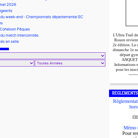
ival 2026
igeants
s du week-end - Championnats départemental EC
s/Minimes - EO Adultes
ns
 Cohésion Pâques
L'Ultra Trail 
 du match Intercomités
Rouen revient
tés en salle
2e édition. La 
dimanche 1e n
départ gy
ANQUETIL
Informations 
pour les insc
-------
REGLEMENTS
Règlementati
hors
💥

Mémo t
Pour res