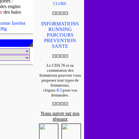
gories :
CLUBS
des engins
ur
des haies
💥
💥
💥
💥
orme Javelot
INFORMATIONS
00g
RUNNING
PARCOURS
PREVENTION
SANTE
💥
💥
💥
💥
Le CDA 76 et sa
commission des
formations peuvent vous
proposer tout types de
formations,
cliquez
ICI
pour vos
demandes.
💥
💥
💥
💥
Nous suivre sur nos
réseaux