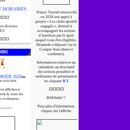
iste
ET HORAIRES
France Travail renouvelle
en 2026 son appel à

💥
💥
projets « Les clubs sportifs
ns diverses
engagés », destiné à
ICI
accompagner les actions
d’insertion par le sport

💥
💥
auquel vous êtes éligibles.
D
emande a déposer via le
Compte Asso (dates à
NING
confirmer).
Informations relatives au
calendrier, au descriptif
des actions possibles et
RIER 2026
webinaires de présentation
👟
en cliquant
ICI
 le 03/02/2026
os affiches à
💥
💥
💥
💥
ok.fr, nous les
BAFAthlé !!
s ci-dessous
Pour plus d'information,
-----------
cliquez sur l'affiche