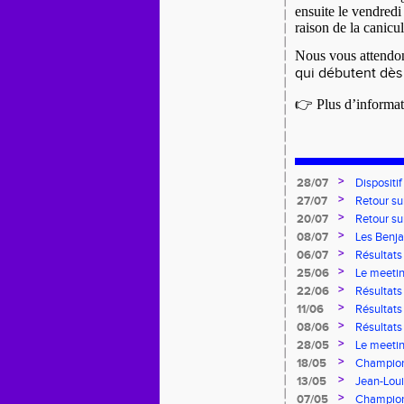
ensuite le vendredi
raison de la canicul
Nous vous attendo
qui débutent dès
👉 Plus d’informati
>
28/07
Dispositi
pour l'em
>
27/07
Retour su
>
20/07
Retour su
>
08/07
Les Benja
>
06/07
Résultats
Pointes d
>
25/06
Le meetin
>
22/06
Résultat
>
11/06
Résultat
>
08/06
Résultats
8.2.2.8 e
>
28/05
Le meetin
CDA 76
>
18/05
Champion
>
13/05
Jean-Lou
>
07/05
Champion