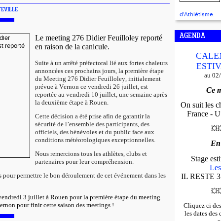
TEVILLE
d'Athlétisme.
AGENDA
Le meeting 276 Didier Feuilloley reporté
en raison de la canicule.
CALE
Suite à un arrêté préfectoral lié aux fortes chaleurs
ESTIV
annoncées ces prochains jours, la première étape
au 02
du Meeting 276 Didier Feuilloley, initialement
prévue à Vernon ce vendredi 26 juillet, est
Ce m
reportée au vendredi 10 juillet, une semaine après
la deuxième étape à Rouen.
On suit les 
France - U*
Cette décision a été prise afin de garantir la
sécurité de l’ensemble des participants, des
💥

officiels, des bénévoles et du public face aux
conditions météorologiques exceptionnelles.
En
Nous remercions tous les athlètes, clubs et
Stage es
partenaires pour leur compréhension.
Les
s pour permettre le bon déroulement de cet événement dans les
IL RESTE 3
💥

endredi 3 juillet à Rouen pour la première étape du meeting
Vernon pour finir cette saison des meetings !
Cliquez ci de
les dates des