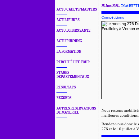
25 Juin 2026 -
Chloé BRET
ACTU CADETS/MASTERS
Compètitions
ACTU JEUNES
ACTU LOISIRS SANTE
ACTU RUNNING
LA FORMATION
PERCHE ÉLITE TOUR
STAGES
DEPARTEMENTAUX
RÉSULTATS
RECORDS
AUTRES RESERVATIONS
Nous restons mobilisé
DE MATERIEL
meilleures conditions.
Rendez-vous donc le v
276 et le 10 juillet à 