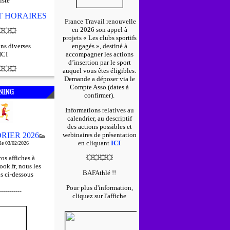
iste
ET HORAIRES
France Travail renouvelle
en 2026 son appel à

💥
💥
projets « Les clubs sportifs
ns diverses
engagés », destiné à
ICI
accompagner les actions
d’insertion par le sport

💥
💥
auquel vous êtes éligibles.
D
emande a déposer via le
Compte Asso (dates à
NING
confirmer).
Informations relatives au
calendrier, au descriptif
des actions possibles et
RIER 2026
webinaires de présentation
👟
en cliquant
ICI
 le 03/02/2026
os affiches à
💥
💥
💥
💥
ok.fr, nous les
BAFAthlé !!
s ci-dessous
Pour plus d'information,
-----------
cliquez sur l'affiche