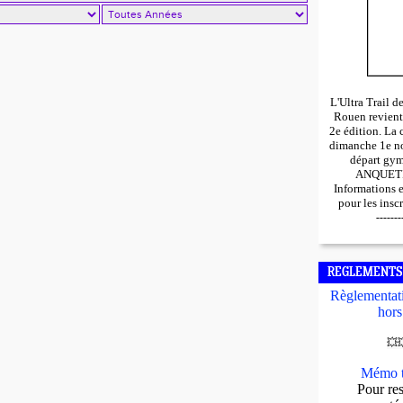
L'Ultra Trail 
Rouen revient
2e édition. La 
dimanche 1e n
départ gy
ANQUETIL
Informations 
pour les insc
-------
REGLEMENTS
Règlementati
hors
💥

Mémo t
Pour res