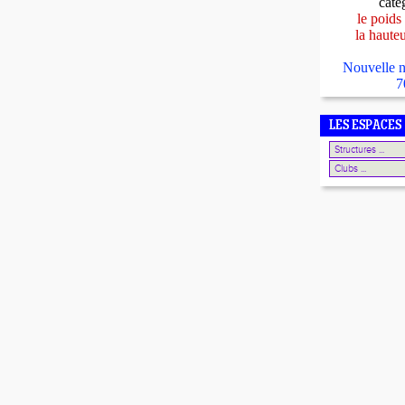
caté
le poids
la haute
Nouvelle n
7
LES ESPACES