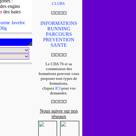
gories :
CLUBS
des engins
ur
des haies
💥
💥
💥
💥
orme Javelot
INFORMATIONS
00g
RUNNING
PARCOURS
PREVENTION
SANTE
💥
💥
💥
💥
Le CDA 76 et sa
commission des
formations peuvent vous
proposer tout types de
formations,
cliquez
ICI
pour vos
demandes.
💥
💥
💥
💥
Nous suivre sur nos
réseaux