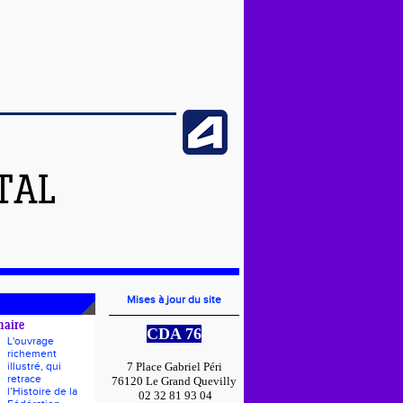
TAL
Mises à jour du site
naire
CDA 76
L'ouvrage
richement
illustré, qui
7 Place Gabriel Péri
retrace
76120 Le Grand Quevilly
l’Histoire de la
02 32 81 93 04