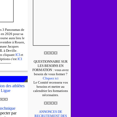
des 3 Panoramas de
 en 2026 pour sa
course aura lieu le
ovembre à Rouen,
mnase Jacques
 à Deville.
💥
💥
💥
💥
en cliquant
ICI
et
riptions c'est
ICI
QUESTIONNAIRE SUR
-----------
LES BESOINS EN
FORMATION : v
ous avez
besoin de vous former ?
Cliquez ici
Le Comité recensera vos
on des athlètes
besoins et mettre au
 Ligue
calendrier les formations
nécessaires.

💥
💥
💥
💥
💥
💥
echnique
ANNONCES DE
pecter par
RECRUTEMENT DES