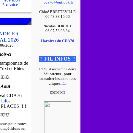
Fédération
cda76@outlook.fr
Française
Chloé BRETTEVILLE
06 43 83 15 96
Nicolas BORDET
06 07 53 03 34
NDRIER
AL 2026
Horaires du CDA76
/06/2026
--------------------------------
ois-ci
!! FIL INFOS !!
championnats de
nxt et Elites
L'USLA recherche deux
éducateurs - pour

💥
💥
consulter les annonces
cliquez
ICI
 Aout
💥
💥
💥
💥
tival CDA76
 infos
 PLACES !!!!!

💥
💥
ssous pour toutes
 compétitions sur