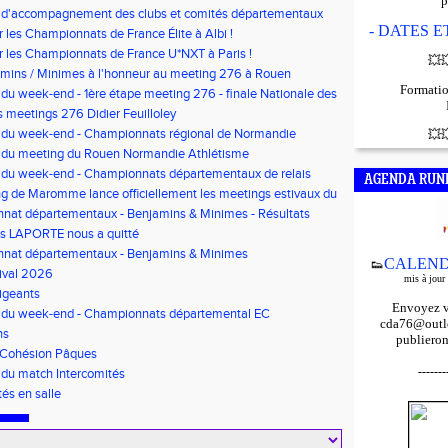
p
f d'accompagnement des clubs et comités départementaux
bauche de volontaires au service civique
- DATES 
r les Championnats de France Élite à Albi !
r les Championnats de France U*NXT à Paris !
💥

mins / Minimes à l'honneur au meeting 276 à Rouen
Formatio
 du week-end - 1ère étape meeting 276 - finale Nationale des
'Or - Pré-France CJESM
 meetings 276 Didier Feuilloley
s du week-end - Championnats régional de Normandie
💥

s du meeting du Rouen Normandie Athlétisme
 du week-end - Championnats départementaux de relais
AGENDA RUN
t Finale départementale des triathlons poussins
g de Maromme lance officiellement les meetings estivaux du
nat départementaux - Benjamins & Minimes - Résultats
is LAPORTE nous a quitté
nat départementaux - Benjamins & Minimes
CALEND
👟
ival 2026
mis à jour
igeants
Envoyez v
s du week-end - Championnats départemental EC
cda76@outlo
s/Minimes - EO Adultes
ns
publieron
 Cohésion Pâques
-------
 du match Intercomités
tés en salle