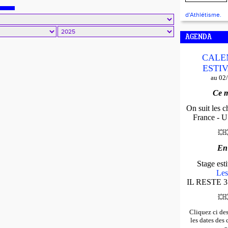
d'Athlétisme.
AGENDA
CALE
ESTIV
au 02
Ce m
On suit les 
France - U*
💥

En
Stage es
Les
IL RESTE 3
💥

Cliquez ci de
les dates des