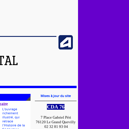
TAL
Mises à jour du site
naire
CDA 76
L'ouvrage
richement
illustré, qui
7 Place Gabriel Péri
retrace
76120 Le Grand Quevilly
l’Histoire de la
02 32 81 93 04