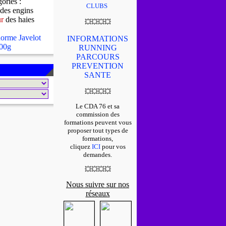
gories :
CLUBS
des engins
ur
des haies
💥
💥
💥
💥
orme Javelot
INFORMATIONS
00g
RUNNING
PARCOURS
PREVENTION
SANTE
💥
💥
💥
💥
Le CDA 76 et sa
commission des
formations peuvent vous
proposer tout types de
formations,
cliquez
ICI
pour vos
demandes.
💥
💥
💥
💥
Nous suivre sur nos
réseaux