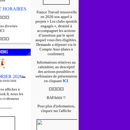
iste
ET HORAIRES
France Travail renouvelle
en 2026 son appel à

💥
💥
projets « Les clubs sportifs
ns diverses
engagés », destiné à
ICI
accompagner les actions
d’insertion par le sport

💥
💥
auquel vous êtes éligibles.
D
emande a déposer via le
Compte Asso (dates à
NING
confirmer).
Informations relatives au
calendrier, au descriptif
des actions possibles et
RIER 2026
webinaires de présentation
👟
en cliquant
ICI
 le 03/02/2026
os affiches à
💥
💥
💥
💥
ok.fr, nous les
BAFAthlé !!
s ci-dessous
Pour plus d'information,
-----------
cliquez sur l'affiche