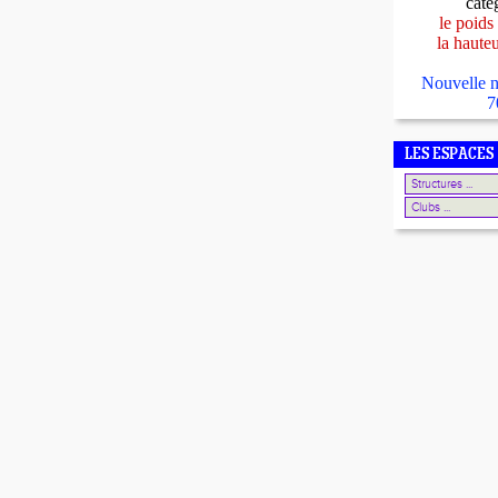
caté
le poids
la haute
Nouvelle n
7
LES ESPACES