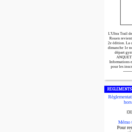
L'Ultra Trail 
Rouen revient
2e édition. La 
dimanche 1e n
départ gy
ANQUETIL
Informations 
pour les insc
-------
REGLEMENTS
Règlementati
hors
💥

Mémo t
Pour res