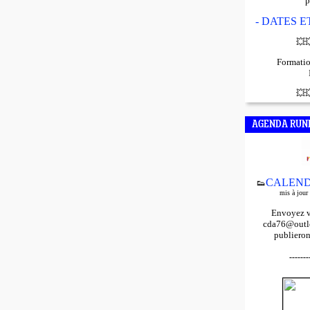
p
- DATES 
💥

Formatio
💥

AGENDA RUN
CALEND
👟
mis à jour
Envoyez v
cda76@outlo
publieron
-------