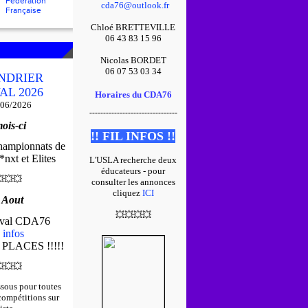
Fédération
cda76@outlook.fr
Française
Chloé BRETTEVILLE
06 43 83 15 96
Nicolas BORDET
06 07 53 03 34
NDRIER
AL 2026
Horaires du CDA76
/06/2026
--------------------------------
ois-ci
!! FIL INFOS !!
championnats de
nxt et Elites
L'USLA recherche deux
éducateurs - pour

💥
💥
consulter les annonces
cliquez
ICI
 Aout
💥
💥
💥
💥
tival CDA76
 infos
 PLACES !!!!!

💥
💥
ssous pour toutes
 compétitions sur