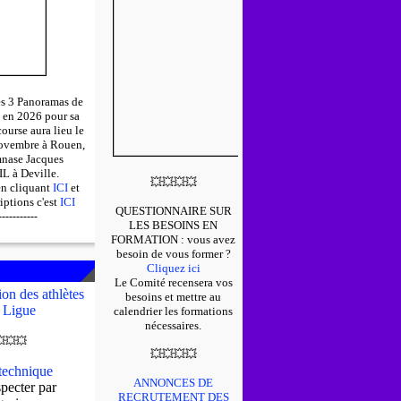
des 3 Panoramas de
 en 2026 pour sa
course aura lieu le
ovembre à Rouen,
mnase Jacques
 à Deville.
💥
💥
💥
💥
en cliquant
ICI
et
riptions c'est
ICI
QUESTIONNAIRE SUR
-----------
LES BESOINS EN
FORMATION : v
ous avez
besoin de vous former ?
Cliquez ici
Le Comité recensera vos
on des athlètes
besoins et mettre au
 Ligue
calendrier les formations
nécessaires.

💥
💥
💥
💥
💥
💥
echnique
ANNONCES DE
pecter par
RECRUTEMENT DES