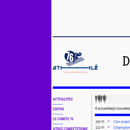
D
ACTUALITÉS
4 actualité(s) trouvée(s
EDITOS
LE COMITE 76
>
29/11
Clin d'oe
>
22/11
Champion
ATHLÉ COMPÉTITIONS