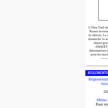
L'Ultra Trail 
Rouen revient
2e édition. La 
dimanche 1e n
départ gy
ANQUETIL
Informations 
pour les insc
-------
REGLEMENTS
Règlementati
hors
💥

Mémo t
Pour res