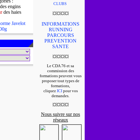
gories :
CLUBS
des engins
ur
des haies
💥
💥
💥
💥
orme Javelot
INFORMATIONS
00g
RUNNING
PARCOURS
PREVENTION
SANTE
💥
💥
💥
💥
Le CDA 76 et sa
commission des
formations peuvent vous
proposer tout types de
formations,
cliquez
ICI
pour vos
demandes.
💥
💥
💥
💥
Nous suivre sur nos
réseaux