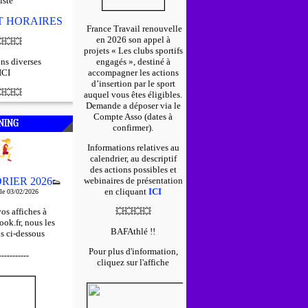
iste
ET HORAIRES
France Travail renouvelle
en 2026 son appel à

💥
💥
projets « Les clubs sportifs
ns diverses
engagés », destiné à
ICI
accompagner les actions
d’insertion par le sport

💥
💥
auquel vous êtes éligibles.
D
emande a déposer via le
Compte Asso (dates à
NING
confirmer).
Informations relatives au
calendrier, au descriptif
des actions possibles et
RIER 2026
webinaires de présentation
👟
en cliquant
ICI
 le 03/02/2026
os affiches à
💥
💥
💥
💥
ok.fr, nous les
BAFAthlé !!
s ci-dessous
Pour plus d'information,
-----------
cliquez sur l'affiche