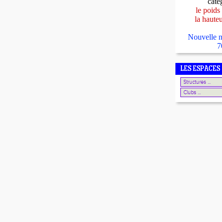
caté
le poids
la haute
Nouvelle n
7
LES ESPACES