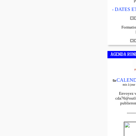
p
- DATES 
💥

Formatio
💥

AGENDA RUN
CALEND
👟
mis à jour
Envoyez v
cda76@outlo
publieron
-------