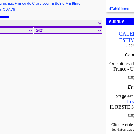
ums aux France de Cross pour la Seine-Maritime
d'Athlétisme.
ns CDA76
AGENDA
CALE
ESTIV
au 02
Ce m
On suit les 
France - U*
💥

En
Stage es
Les
IL RESTE 3
💥

Cliquez ci de
les dates des