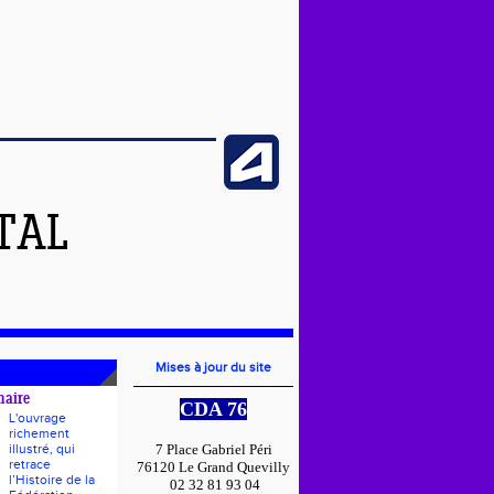
TAL
Mises à jour du site
naire
CDA 76
L'ouvrage
richement
illustré, qui
7 Place Gabriel Péri
retrace
76120 Le Grand Quevilly
l’Histoire de la
02 32 81 93 04