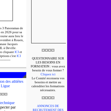
des 3 Panoramas de
 en 2026 pour sa
course aura lieu le
ovembre à Rouen,
mnase Jacques
 à Deville.
💥
💥
💥
💥
en cliquant
ICI
et
riptions c'est
ICI
QUESTIONNAIRE SUR
-----------
LES BESOINS EN
FORMATION : v
ous avez
besoin de vous former ?
Cliquez ici
Le Comité recensera vos
on des athlètes
besoins et mettre au
 Ligue
calendrier les formations
nécessaires.

💥
💥
💥
💥
💥
💥
echnique
ANNONCES DE
pecter par
RECRUTEMENT DES