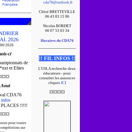
Fédération
cda76@outlook.fr
Française
Chloé BRETTEVILLE
06 43 83 15 96
Nicolas BORDET
06 07 53 03 34
NDRIER
AL 2026
Horaires du CDA76
/06/2026
--------------------------------
ois-ci
!! FIL INFOS !!
championnats de
nxt et Elites
L'USLA recherche deux
éducateurs - pour

💥
💥
consulter les annonces
cliquez
ICI
 Aout
💥
💥
💥
💥
tival CDA76
 infos
 PLACES !!!!!

💥
💥
ssous pour toutes
 compétitions sur