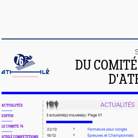
DU COMIT
D'AT
ACTUALITÉS
ACTUALITÉS
3 actualité(s) trouvée(s) | Page 1/1
EDITOS
LE COMITE 76
>
22/12
Fermeture pour congés
>
18/12
Epreuves et Championnats
ATHLÉ COMPÉTITIONS