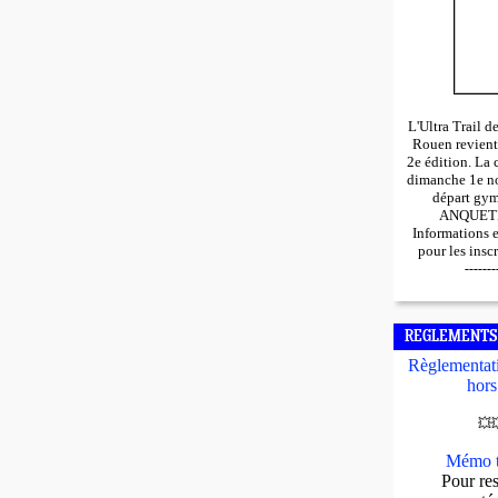
L'Ultra Trail 
Rouen revient
2e édition. La 
dimanche 1e n
départ gy
ANQUETIL
Informations 
pour les insc
-------
REGLEMENTS
Règlementati
hors
💥

Mémo t
Pour res