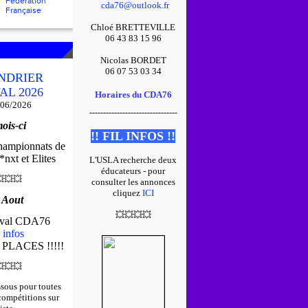
Fédération
cda76@outlook.fr
Française
Chloé BRETTEVILLE
06 43 83 15 96
Nicolas BORDET
06 07 53 03 34
NDRIER
AL 2026
Horaires du CDA76
/06/2026
--------------------------------
ois-ci
!! FIL INFOS !!
championnats de
nxt et Elites
L'USLA recherche deux
éducateurs - pour

💥
💥
consulter les annonces
cliquez
ICI
 Aout
💥
💥
💥
💥
tival CDA76
 infos
 PLACES !!!!!

💥
💥
ssous pour toutes
 compétitions sur