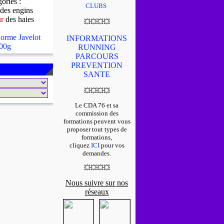
gories :
CLUBS
des engins
ur
des haies
💥
💥
💥
💥
orme Javelot
INFORMATIONS
00g
RUNNING
PARCOURS
PREVENTION
SANTE
💥
💥
💥
💥
Le CDA 76 et sa
commission des
formations peuvent vous
proposer tout types de
formations,
cliquez
ICI
pour vos
demandes.
💥
💥
💥
💥
Nous suivre sur nos
réseaux