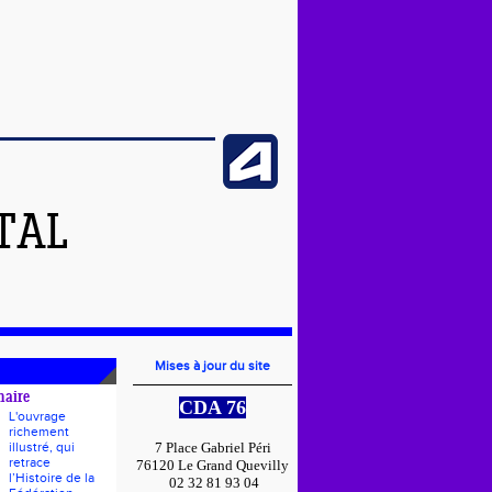
TAL
Mises à jour du site
naire
CDA 76
L'ouvrage
richement
illustré, qui
7 Place Gabriel Péri
retrace
76120 Le Grand Quevilly
l’Histoire de la
02 32 81 93 04