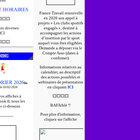
iste
ET HORAIRES
France Travail renouvelle
en 2026 son appel à

💥
💥
projets « Les clubs sportifs
ns diverses
engagés », destiné à
ICI
accompagner les actions
d’insertion par le sport

💥
💥
auquel vous êtes éligibles.
D
emande a déposer via le
Compte Asso (dates à
NING
confirmer).
Informations relatives au
calendrier, au descriptif
des actions possibles et
RIER 2026
webinaires de présentation
👟
en cliquant
ICI
 le 03/02/2026
os affiches à
💥
💥
💥
💥
ok.fr, nous les
BAFAthlé !!
s ci-dessous
Pour plus d'information,
-----------
cliquez sur l'affiche