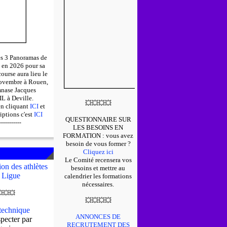
des 3 Panoramas de
 en 2026 pour sa
course aura lieu le
ovembre à Rouen,
mnase Jacques
 à Deville.
💥
💥
💥
💥
en cliquant
ICI
et
riptions c'est
ICI
QUESTIONNAIRE SUR
-----------
LES BESOINS EN
FORMATION : v
ous avez
besoin de vous former ?
Cliquez ici
Le Comité recensera vos
on des athlètes
besoins et mettre au
 Ligue
calendrier les formations
nécessaires.

💥
💥
💥
💥
💥
💥
echnique
ANNONCES DE
pecter par
RECRUTEMENT DES