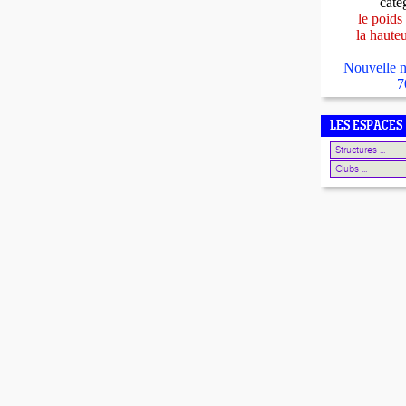
caté
le poids
la haute
Nouvelle n
7
LES ESPACES