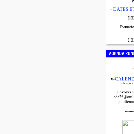
p
- DATES 
💥

Formatio
💥

AGENDA RUN
CALEND
👟
mis à jour
Envoyez v
cda76@outlo
publieron
-------