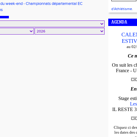
s du week-end - Championnats départemental EC
s/Minimes - EO Adultes
d'Athlétisme.
ns
AGENDA
CALE
ESTIV
au 02
Ce m
On suit les 
France - U*
💥

En
Stage es
Les
IL RESTE 3
💥

Cliquez ci de
les dates des