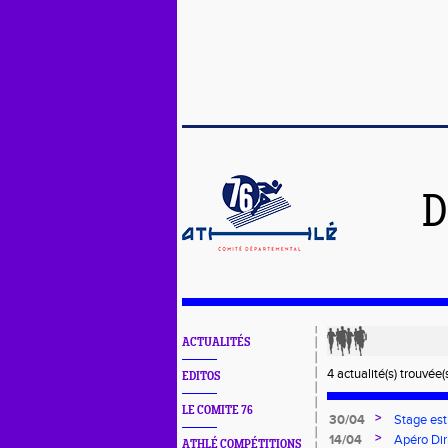
D
ACTUALITÉS
4 actualité(s) trouvée(s
EDITOS
LE COMITE 76
>
30/04
Stage est
>
14/04
Apéro Dir
ATHLÉ COMPÉTITIONS