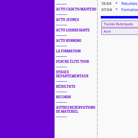
>
13/04
Résultat
Benjamin
>
ACTU CADETS/MASTERS
07/04
Formatio
ACTU JEUNES
ACTU LOISIRS SANTE
ACTU RUNNING
LA FORMATION
PERCHE ÉLITE TOUR
STAGES
DEPARTEMENTAUX
RÉSULTATS
RECORDS
AUTRES RESERVATIONS
DE MATERIEL