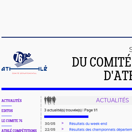
DU COMIT
D'AT
ACTUALITÉS
ACTUALITÉS
3 actualité(s) trouvée(s) | Page 1/1
EDITOS
LE COMITE 76
>
30/05
Résultats du week-end
>
22/05
Résultats des championnats départem
ATHLÉ COMPÉTITIONS