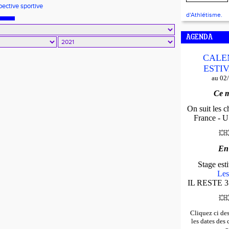
pective sportive
d'Athlétisme.
AGENDA
CALE
ESTIV
au 02
Ce m
On suit les 
France - U*
💥

En
Stage es
Les
IL RESTE 3
💥

Cliquez ci de
les dates des