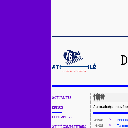
D
ACTUALITÉS
3 actualité(s) trouvée(s
EDITOS
LE COMITE 76
>
31/08
Petit f
>
16/08
Termin
ATHLÉ COMPÉTITIONS