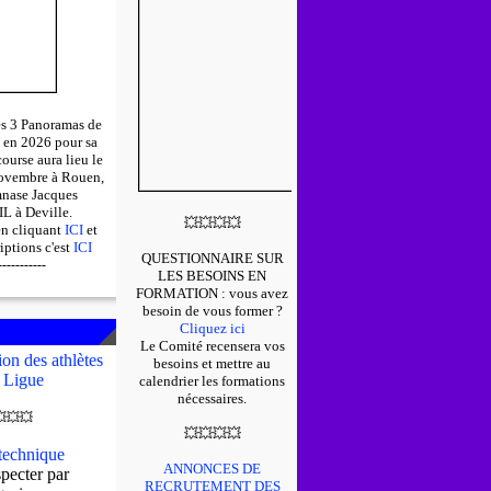
des 3 Panoramas de
 en 2026 pour sa
course aura lieu le
ovembre à Rouen,
mnase Jacques
 à Deville.
💥
💥
💥
💥
en cliquant
ICI
et
riptions c'est
ICI
QUESTIONNAIRE SUR
-----------
LES BESOINS EN
FORMATION : v
ous avez
besoin de vous former ?
Cliquez ici
Le Comité recensera vos
on des athlètes
besoins et mettre au
 Ligue
calendrier les formations
nécessaires.

💥
💥
💥
💥
💥
💥
echnique
ANNONCES DE
pecter par
RECRUTEMENT DES