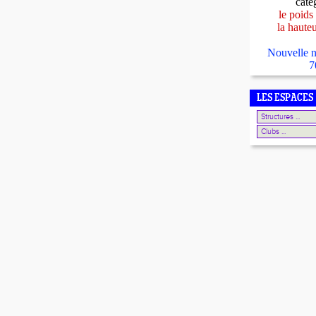
caté
le poids
la haute
Nouvelle n
7
LES ESPACES