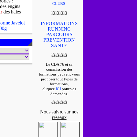
gories :
CLUBS
des engins
ur
des haies
💥
💥
💥
💥
orme Javelot
INFORMATIONS
00g
RUNNING
PARCOURS
PREVENTION
SANTE
💥
💥
💥
💥
Le CDA 76 et sa
commission des
formations peuvent vous
proposer tout types de
formations,
cliquez
ICI
pour vos
demandes.
💥
💥
💥
💥
Nous suivre sur nos
réseaux