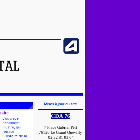
TAL
Mises à jour du site
naire
CDA 76
L'ouvrage
richement
illustré, qui
7 Place Gabriel Péri
retrace
76120 Le Grand Quevilly
l’Histoire de la
02 32 81 93 04