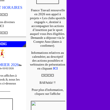
iste
ET HORAIRES
France Travail renouvelle
en 2026 son appel à

💥
💥
projets « Les clubs sportifs
ns diverses
engagés », destiné à
ICI
accompagner les actions
d’insertion par le sport

💥
💥
auquel vous êtes éligibles.
D
emande a déposer via le
Compte Asso (dates à
NING
confirmer).
Informations relatives au
calendrier, au descriptif
des actions possibles et
RIER 2026
webinaires de présentation
👟
en cliquant
ICI
 le 03/02/2026
os affiches à
💥
💥
💥
💥
ok.fr, nous les
BAFAthlé !!
s ci-dessous
Pour plus d'information,
-----------
cliquez sur l'affiche