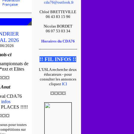
Fédération
cda76@outlook.fr
Française
Chloé BRETTEVILLE
06 43 83 15 96
Nicolas BORDET
06 07 53 03 34
NDRIER
AL 2026
Horaires du CDA76
/06/2026
--------------------------------
ois-ci
!! FIL INFOS !!
championnats de
nxt et Elites
L'USLA recherche deux
éducateurs - pour

💥
💥
consulter les annonces
cliquez
ICI
 Aout
💥
💥
💥
💥
tival CDA76
 infos
 PLACES !!!!!

💥
💥
ssous pour toutes
 compétitions sur