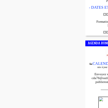
p
- DATES 
💥

Formatio
💥

AGENDA RUN
CALEND
👟
mis à jour
Envoyez v
cda76@outlo
publieron
-------