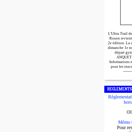
L'Ultra Trail 
Rouen revient
2e édition. La 
dimanche 1e n
départ gy
ANQUETIL
Informations 
pour les insc
-------
REGLEMENTS
Règlementati
hors
💥

Mémo t
Pour res