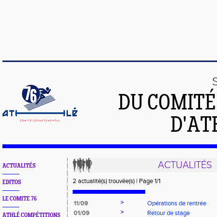
DU COMIT
D'AT
ACTUALITÉS
ACTUALITÉS
2 actualité(s) trouvée(s) | Page 1/1
EDITOS
LE COMITE 76
>
11/09
Opérations de rentrée
>
01/09
Retour de stage
ATHLÉ COMPÉTITIONS