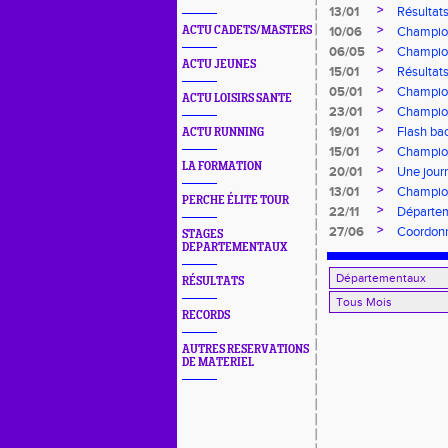
>
13/01
Résultat
>
ACTU CADETS/MASTERS
10/06
Champion
>
06/05
Champio
ACTU JEUNES
>
15/01
Résultats
>
05/01
Champion
ACTU LOISIRS SANTE
>
23/01
Champion
>
19/01
Flash ba
ACTU RUNNING
>
15/01
Champion
LA FORMATION
>
20/01
Une jour
>
13/01
Champion
PERCHE ÉLITE TOUR
>
22/11
Départem
>
27/06
Coordonn
STAGES
DEPARTEMENTAUX
RÉSULTATS
RECORDS
AUTRES RESERVATIONS
DE MATERIEL