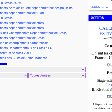
s du cross 2025
d'Athlétisme.
nats de relais et Fête départementale des poussins
nnats départementaux de 10km
 du cross
AGENDA
nats départementaux de cross
CALE
nats départementaux de cross
ck des Championnats Départementaux de Cross
ESTIV
nats départementaux de Cross
au 02
née de championnats plutôt réussie
Ce m
nats Départementaux de Cross à EU
entaux de cross 2019
On suit les 
France - U*
ées des Clubs de Seine-Maritime
💥

En
Stage es
Les
IL RESTE 3
💥

Cliquez ci de
les dates des