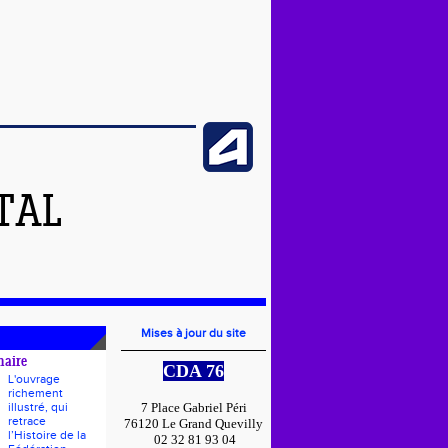
TAL
Mises à jour du site
naire
CDA 76
L'ouvrage
richement
illustré, qui
7 Place Gabriel Péri
retrace
76120 Le Grand Quevilly
l’Histoire de la
02 32 81 93 04