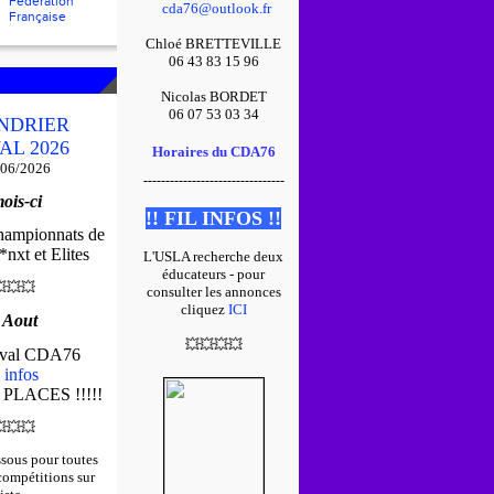
Fédération
cda76@outlook.fr
Française
Chloé BRETTEVILLE
06 43 83 15 96
Nicolas BORDET
06 07 53 03 34
NDRIER
AL 2026
Horaires du CDA76
/06/2026
--------------------------------
ois-ci
!! FIL INFOS !!
championnats de
nxt et Elites
L'USLA recherche deux
éducateurs - pour

💥
💥
consulter les annonces
cliquez
ICI
 Aout
💥
💥
💥
💥
tival CDA76
 infos
 PLACES !!!!!

💥
💥
ssous pour toutes
 compétitions sur