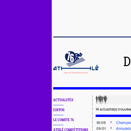
D
ACTUALITÉS
14 actualité(s) trouvée(
EDITOS
LE COMITE 76
>
18/05
Champion
>
09/01
Annulatio
ATHLÉ COMPÉTITIONS