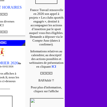
iste
ET HORAIRES
France Travail renouvelle
en 2026 son appel à

💥
💥
projets « Les clubs sportifs
ns diverses
engagés », destiné à
ICI
accompagner les actions
d’insertion par le sport

💥
💥
auquel vous êtes éligibles.
D
emande a déposer via le
Compte Asso (dates à
NING
confirmer).
Informations relatives au
calendrier, au descriptif
des actions possibles et
RIER 2026
webinaires de présentation
👟
en cliquant
ICI
 le 03/02/2026
os affiches à
💥
💥
💥
💥
ok.fr, nous les
BAFAthlé !!
s ci-dessous
Pour plus d'information,
-----------
cliquez sur l'affiche