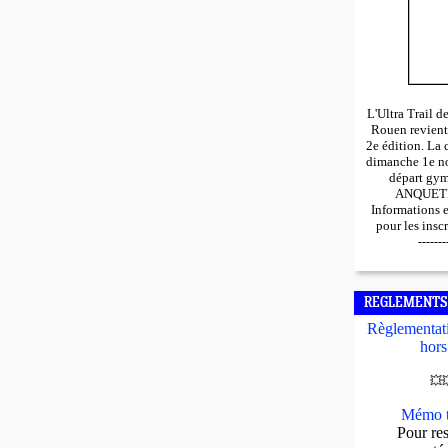
L'Ultra Trail 
Rouen revient
2e édition. La 
dimanche 1e n
départ gy
ANQUETIL
Informations 
pour les insc
-------
REGLEMENTS
Règlementati
hors
💥

Mémo t
Pour res