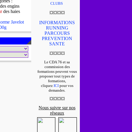
gories :
CLUBS
des engins
ur
des haies
💥
💥
💥
💥
orme Javelot
INFORMATIONS
00g
RUNNING
PARCOURS
PREVENTION
SANTE
💥
💥
💥
💥
Le CDA 76 et sa
commission des
formations peuvent vous
proposer tout types de
formations,
cliquez
ICI
pour vos
demandes.
💥
💥
💥
💥
Nous suivre sur nos
réseaux