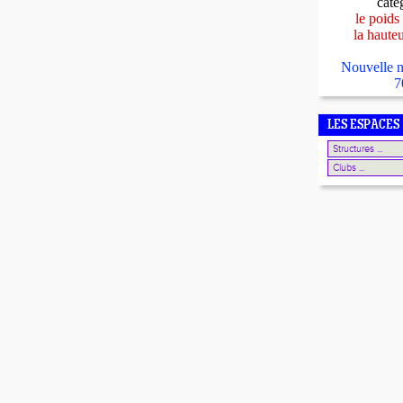
caté
le poids
la haute
Nouvelle n
7
LES ESPACES