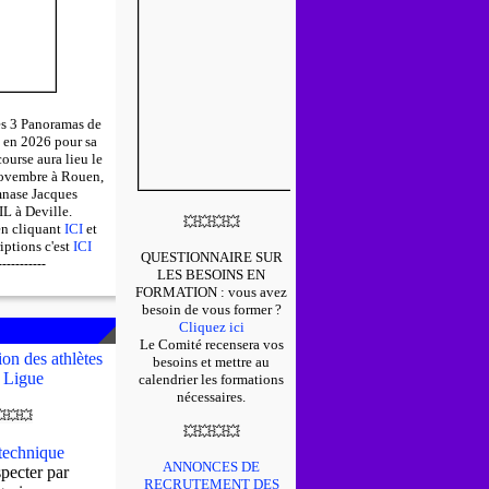
des 3 Panoramas de
 en 2026 pour sa
course aura lieu le
ovembre à Rouen,
mnase Jacques
 à Deville.
💥
💥
💥
💥
en cliquant
ICI
et
riptions c'est
ICI
QUESTIONNAIRE SUR
-----------
LES BESOINS EN
FORMATION : v
ous avez
besoin de vous former ?
Cliquez ici
Le Comité recensera vos
on des athlètes
besoins et mettre au
 Ligue
calendrier les formations
nécessaires.

💥
💥
💥
💥
💥
💥
echnique
ANNONCES DE
pecter par
RECRUTEMENT DES