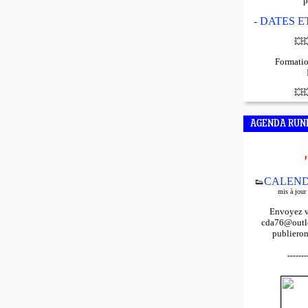
p
- DATES 
💥

Formatio
💥

AGENDA RUN
CALEND
👟
mis à jour
Envoyez v
cda76@outlo
publieron
-------